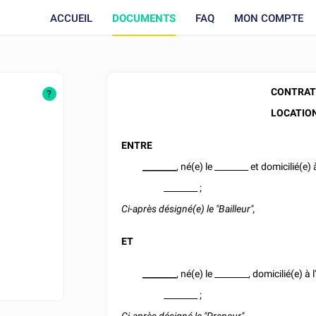
ACCUEIL
DOCUMENTS
FAQ
MON COMPTE
CONTRAT 
?
LOCATION
ENTRE
________
, né(e) le
________
et domicilié(e) 
________
;
Ci-après désigné(e) le "Bailleur",
ET
________
, né(e) le
________
, domicilié(e) à 
________
;