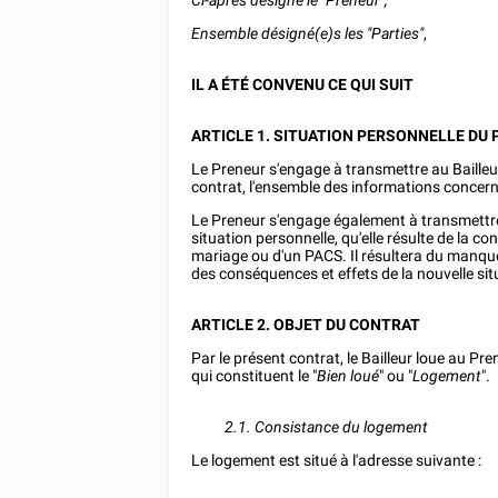
Ci-après désigné le "Preneur",
Ensemble désigné(e)s les "Parties"
,
IL A ÉTÉ CONVENU CE QUI SUIT
ARTICLE 1. SITUATION PERSONNELLE DU
Le Preneur s'engage à transmettre au Bailleu
contrat, l'ensemble des informations concern
Le Preneur s'engage également à transmettre 
situation personnelle, qu'elle résulte de la c
mariage ou d'un PACS. Il résultera du manque
des conséquences et effets de la nouvelle situ
ARTICLE 2. OBJET DU CONTRAT
Par le présent contrat, le Bailleur loue au Pre
qui constituent le "
Bien loué
" ou "
Logement
".
2.1. Consistance du logement
Le logement est situé à l'adresse suivante :
________