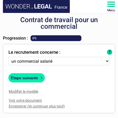
France
Menu
Contrat de travail pour un
ACCUEIL
commercial
DOCUMENTS
Progression :
0%
FAQ
Le recrutement concerne :
?
MON COMPTE
Etape suivante
Modifier le modèle
Voir votre document