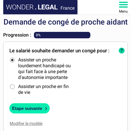
France
Menu
Demande de congé de proche aidant
ACCUEIL
Progression :
0%
DOCUMENTS
Le salarié souhaite demander un congé pour :
?
FAQ
Assister un proche
lourdement handicapé ou
MON COMPTE
qui fait face à une perte
d'autonomie importante
Assister un proche en fin
de vie
Etape suivante
Modifier le modèle