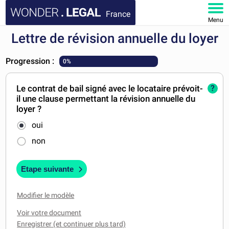
France
Menu
Lettre de révision annuelle du loyer
ACCUEIL
Progression :
0%
DOCUMENTS
Le contrat de bail signé avec le locataire prévoit-
?
FAQ
il une clause permettant la révision annuelle du
loyer ?
MON COMPTE
oui
non
Etape suivante
Modifier le modèle
Voir votre document