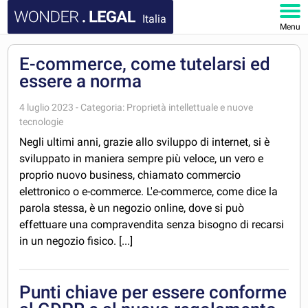
Italia
Menu
HOMEPAGE
E-commerce, come tutelarsi ed
essere a norma
DOCUMENTI
4 luglio 2023 - Categoria: Proprietà intellettuale e nuove
tecnologie
FAQ
Negli ultimi anni, grazie allo sviluppo di internet, si è
sviluppato in maniera sempre più veloce, un vero e
IL MIO ACCOUNT
proprio nuovo business, chiamato commercio
elettronico o e-commerce. L'e-commerce, come dice la
parola stessa, è un negozio online, dove si può
effettuare una compravendita senza bisogno di recarsi
in un negozio fisico. [...]
Punti chiave per essere conforme