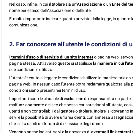
Nel caso, infine, in cui il titolare sia un'
Associazione
o un
Ente del te
nome per esteso dell'Associazione o dell'Ente.
E' molto importante indicare quanto previsto dalla legge, in quanto 
comunicazione.
2. Far conoscere all'utente le condizioni di 
I
termini d'uso o di servizio di un sito internet
o pagina web, servono 
pagina stessa. Attraverso queste si stabilisce
la maniera in cui l'u
sue condizioni d'utilizzo.
L'utente è tenuto a leggere le condizioni d'utilizzo in maniera tale
pagina web. In nessun caso l'utente potrà reclamare qualcosa alla p
condizioni siano presenti nei termini d'uso.
Importanti sono le clausole di esclusione di responsabilità da parte d
malfunzionamento del sito che possa causare danni all'utente, così 
utenti e non controllabili dal gestore o titolare. Inoltre, si dovranno 
se vi è la possibilità di avere un'area clienti, con annessa assegnazio
che il sito ospiti un forum di discussione degli utenti.
Vengono anche indicati se vi è la presenza di
eventuali link esterni
a