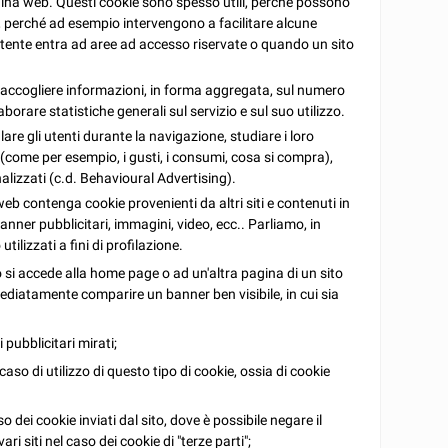
gina web. Questi cookie sono spesso utili, perché possono
b, perché ad esempio intervengono a facilitare alcune
tente entra ad aree ad accesso riservate o quando un sito
er raccogliere informazioni, in forma aggregata, sul numero
aborare statistiche generali sul servizio e sul suo utilizzo.
ilare gli utenti durante la navigazione, studiare i loro
(come per esempio, i gusti, i consumi, cosa si compra),
nalizzati (c.d. Behavioural Advertising).
 contenga cookie provenienti da altri siti e contenuti in
nner pubblicitari, immagini, video, ecc.. Parliamo, in
utilizzati a fini di profilazione.
o si accede alla home page o ad un'altra pagina di un sito
ediatamente comparire un banner ben visibile, in cui sia
pubblicitari mirati;
caso di utilizzo di questo tipo di cookie, ossia di cookie
uso dei cookie inviati dal sito, dove è possibile negare il
i siti nel caso dei cookie di "terze parti";