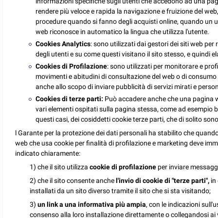
informazioni specifiche sugli utenti che accedono ad una pa
rendere più veloce e rapida la navigazione e fruizione del we
procedure quando si fanno degli acquisti online, quando un u
web riconosce in automatico la lingua che utilizza l'utente.
Cookies Analytics
: sono utilizzati dai gestori dei siti web p
degli utenti e su come questi visitano il sito stesso, e quindi el
Cookies di Profilazione
: sono utilizzati per monitorare e prof
movimenti e abitudini di consultazione del web o di consumo 
anche allo scopo di inviare pubblicità di servizi mirati e perso
Cookies di terze parti:
Può accadere anche che una pagina web
vari elementi ospitati sulla pagina stessa, come ad esempio ba
questi casi, dei cosiddetti cookie terze parti, che di solito sono 
l Garante per la protezione dei dati personali ha stabilito che quand
web che usa cookie per finalità di profilazione e marketing deve imm
indicato chiaramente:
1) che il sito utilizza
cookie di profilazione
per inviare messaggi 
2) che il sito consente anche
l'invio di cookie di "terze parti",
in 
installati da un sito diverso tramite il sito che si sta visitando;
3)
un link a una informativa più ampia
, con le indicazioni sull'
consenso alla loro installazione direttamente o collegandosi ai var