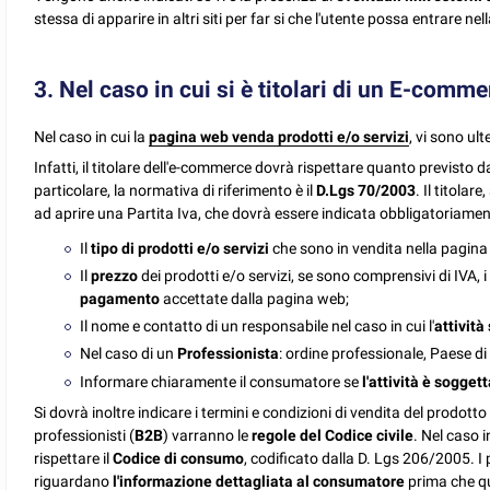
stessa di apparire in altri siti per far si che l'utente possa entrare nel
3. Nel caso in cui si è titolari di un E-comm
Nel caso in cui la
pagina web venda prodotti e/o servizi
, vi sono ult
Infatti, il titolare dell'e-commerce dovrà rispettare quanto previsto d
particolare, la normativa di riferimento è il
D.Lgs 70/2003
. Il titolar
ad aprire una Partita Iva, che dovrà essere indicata obbligatoriamente
Il
tipo di prodotti e/o servizi
che sono in vendita nella pagina
Il
prezzo
dei prodotti e/o servizi, se sono comprensivi di IVA, 
pagamento
accettate dalla pagina web;
Il nome e contatto di un responsabile nel caso in cui l'
attività
Nel caso di un
Professionista
: ordine professionale, Paese di
Informare chiaramente il consumatore se
l'attività è sogget
Si dovrà inoltre indicare i termini e condizioni di vendita del prodotto o
professionisti (
B2B
) varranno le
regole del Codice civile
. Nel caso i
rispettare il
Codice di consumo
, codificato dalla D. Lgs 206/2005. I 
riguardano
l'informazione dettagliata al consumatore
prima che qu