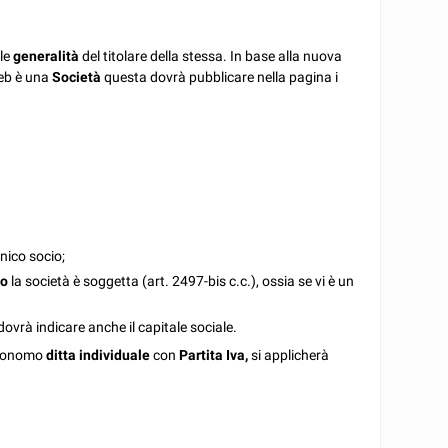
 le
generalità
del titolare della stessa. In base alla nuova
web è una
Società
questa dovrà pubblicare nella pagina i
unico socio;
to
la società è soggetta (art. 2497-bis c.c.), ossia se vi è un
) dovrà indicare anche il capitale sociale.
autonomo
ditta individuale
con
Partita Iva,
si applicherà