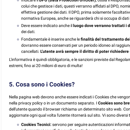
Indicare il
DPO (Data Protection Offcicer)
, ossia il Responsabi
colui che gestisce i dati, questi verranno affidati al DPO, nomi
effettiva gestione dei dati. Il DPO, prima solamente facoltativ
normativa Europea, anche se riguarderà chi si occupa di dati s
Deve essere indicato anche il
luogo dove verranno trattati i d
dei dati.
Fondamentale è inserire anche le
finalità del trattamento dei
dovranno essere conservati per un periodo idoneo al raggiungi
cancellati.
L'utente avrà sempre il diritto di poter richiedere
L'informativa è quindi obbligatoria, e le sanzioni previste dal Regola
estremi, fino ai 20 milioni di euro di multa!
5. Cosa sono i Cookies?
Nella pagina web devono anche essere indicati i Cookies che vengono
nella privacy policy o in un documento separato. I
Cookies sono bre
dell'utente quando il browser richiama un determinato sito web. Con e
aggiornate ogni qual volta l'utente ritornerà sul sito. Vi sono diversi t
Cookies Tecnici:
servono per seguire autenticazioni informat