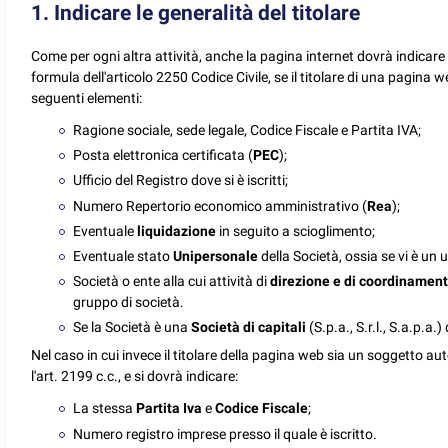
1. Indicare le generalità del titolare
Come per ogni altra attività, anche la pagina internet dovrà indicare
formula dell'articolo 2250 Codice Civile, se il titolare di una pagina 
seguenti elementi:
Ragione sociale, sede legale, Codice Fiscale e Partita IVA;
Posta elettronica certificata (
PEC
);
Ufficio del Registro dove si è iscritti;
Numero Repertorio economico amministrativo (
Rea
);
Eventuale
liquidazione
in seguito a scioglimento;
Eventuale stato
Unipersonale
della Società, ossia se vi è un 
Società o ente alla cui attività di
direzione e di coordinamen
gruppo di società.
Se la Società è una
Società di capitali
(S.p.a., S.r.l., S.a.p.a.
Nel caso in cui invece il titolare della pagina web sia un soggetto 
l'art. 2199 c.c., e si dovrà indicare:
La stessa
Partita Iva
e
Codice Fiscale
;
Numero registro imprese presso il quale è iscritto.