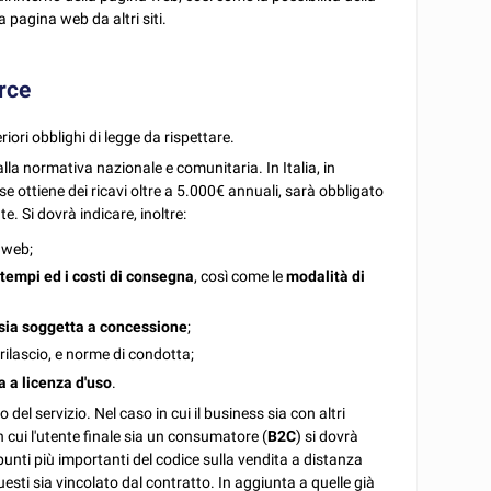
la pagina web da altri siti.
erce
eriori obblighi di legge da rispettare.
alla normativa nazionale e comunitaria. In Italia, in
e, se ottiene dei ricavi oltre a 5.000€ annuali, sarà obbligato
. Si dovrà indicare, inoltre:
 web;
i
tempi ed i costi di consegna
, così come le
modalità di
 sia soggetta a concessione
;
 rilascio, e norme di condotta;
ta a licenza d'uso
.
 del servizio. Nel caso in cui il business sia con altri
n cui l'utente finale sia un consumatore (
B2C
) si dovrà
punti più importanti del codice sulla vendita a distanza
esti sia vincolato dal contratto. In aggiunta a quelle già