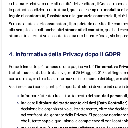
richiamate relativamente all'identità del venditore, il Codice impone 
importanti condizioni contrattuali, quali ad esempio le
modalità e i 
legale di conformità
, l
'assistenza e le garanzie commerciali
, cioè 
Sempre a tutela del consumatore, il proprietario del sito di e-commerce
alla semplice e-mail,
anche altri strumenti di contatto
, quali ad esem
strumento alternativo di contatto, qualora l' utente finale, sia impossi
4. Informativa della Privacy dopo il GDPR
Forse l'elemento più famoso di una pagina web è
l'informativa Priv
trattati i suoi dati. L'entrata in vigore il 25 Maggio 2018 del Rego
sorta di mito, misto a false informazioni, nel mondo dei blogger e 
Vediamo quali sono i punti più importanti che si devono indicare i
Informare l'utente circa il trattamento dei suoi
dati personali
Indicare il
titolare del trattamento dei dati (Data Controller)
decisionale e organizzativo sul trattamento, oltre che decidere
nei confronti del garante della Privacy. Si possono nominare a
che l'utente sappia quali siano le competenze di ogni contitolar