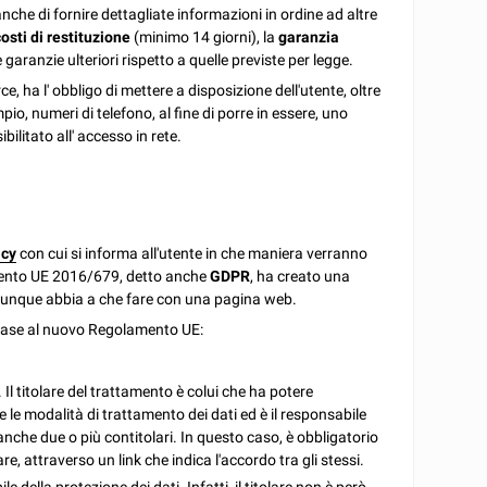
anche di fornire dettagliate informazioni in ordine ad altre
costi di restituzione
(minimo 14 giorni), la
garanzia
le garanzie ulteriori rispetto a quelle previste per legge.
, ha l' obbligo di mettere a disposizione dell'utente, oltre
pio, numeri di telefono, al fine di porre in essere, uno
bilitato all' accesso in rete.
acy
con cui si informa all'utente in che maniera verranno
lamento UE 2016/679, detto anche
GDPR
, ha creato una
chiunque abbia a che fare con una pagina web.
n base al nuovo Regolamento UE:
;
. Il titolare del trattamento è colui che ha potere
 le modalità di trattamento dei dati ed è il responsabile
nche due o più contitolari. In questo caso, è obbligatorio
e, attraverso un link che indica l'accordo tra gli stessi.