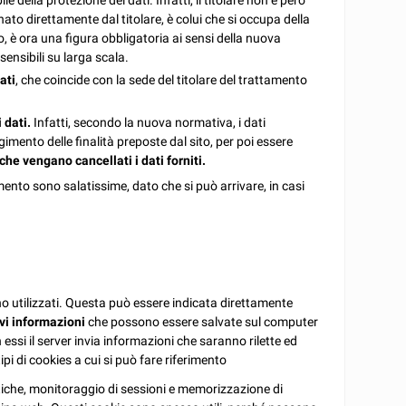
le della protezione dei dati. Infatti, il titolare non è però
nato direttamente dal titolare, è colui che si occupa della
o, è ora una figura obbligatoria ai sensi della nuova
ensibili su larga scala.
ati
, che coincide con la sede del titolare del trattamento
 dati.
Infatti, secondo la nuova normativa, i dati
mento delle finalità preposte dal sito, per poi essere
 che vengano cancellati i dati forniti.
mento sono salatissime, dato che si può arrivare, in casi
 utilizzati. Questa può essere indicata direttamente
vi informazioni
che possono essere salvate sul computer
ssi il server invia informazioni che saranno rilette ed
ipi di cookies a cui si può fare riferimento
iche, monitoraggio di sessioni e memorizzazione di