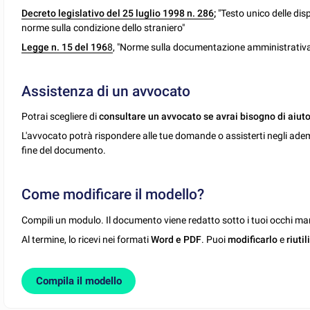
Decreto legislativo del 25 luglio 1998 n. 286
;
"Testo unico delle dis
norme sulla condizione dello straniero"
Legge n. 15 del 196
8
, "Norme sulla documentazione amministrativa e
Assistenza di un avvocato
Potrai scegliere di
consultare un avvocato se avrai bisogno di aiuto
L'avvocato potrà rispondere alle tue domande o assisterti negli ade
fine del documento.
Come modificare il modello?
Compili un modulo. Il documento viene redatto sotto i tuoi occhi man
Al termine, lo ricevi nei formati
Word e PDF
. Puoi
modificarlo
e
riutil
Compila il modello