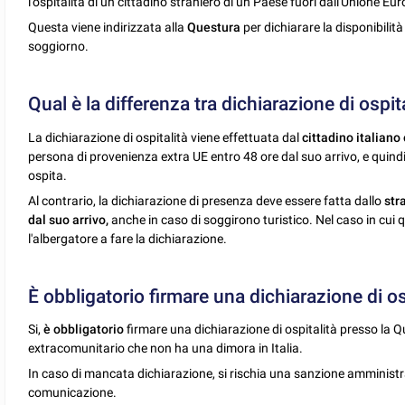
l'ospitalità di un cittadino straniero di un Paese fuori dall'Unione Eu
Questa viene indirizzata alla
Questura
per dichiarare la disponibilità 
soggiorno.
Qual è la differenza tra dichiarazione di ospit
La dichiarazione di ospitalità viene effettuata dal
cittadino italiano 
persona di provenienza extra UE entro 48 ore dal suo arrivo, e quindi
ospita.
Al contrario, la dichiarazione di presenza deve essere fatta dallo
str
dal suo arrivo,
anche in caso di soggirono turistico. Nel caso in cui q
l'albergatore a fare la dichiarazione.
È obbligatorio firmare una dichiarazione di os
Si,
è obbligatorio
firmare una dichiarazione di ospitalità presso la Q
extracomunitario che non ha una dimora in Italia.
In caso di mancata dichiarazione, si rischia una sanzione amminist
comunicazione.