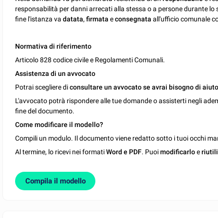
responsabilità per danni arrecati alla stessa o a persone durante lo sv
fine l'istanza va
datata
,
firmata
e
consegnata
all'ufficio comunale 
Normativa di riferimento
Articolo 828 codice civile e Regolamenti Comunali.
Assistenza di un avvocato
Potrai scegliere di
consultare un avvocato se avrai bisogno di aiuto
L'avvocato potrà rispondere alle tue domande o assisterti negli ade
fine del documento.
Come modificare il modello?
Compili un modulo. Il documento viene redatto sotto i tuoi occhi man
Al termine, lo ricevi nei formati
Word e PDF
. Puoi
modificarlo
e
riutil
Compila il modello