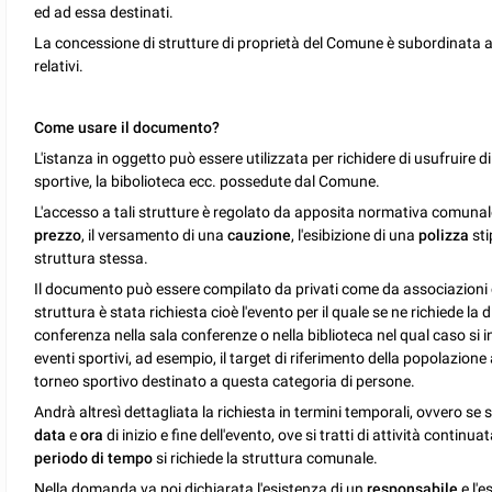
ed ad essa destinati.
La concessione di strutture di proprietà del Comune è subordinata al
relativi.
Come usare il documento?
L'istanza in oggetto può essere utilizzata per richidere di usufruire di
sportive, la bibolioteca ecc. possedute dal Comune.
L'accesso a tali strutture è regolato da apposita normativa comunal
prezzo
, il versamento di una
cauzione
, l'esibizione di una
polizza
sti
struttura stessa.
Il documento può essere compilato da privati come da associazioni con
struttura è stata richiesta cioè l'evento per il quale se ne richiede l
conferenza nella sala conferenze o nella biblioteca nel qual caso si 
eventi sportivi, ad esempio, il target di riferimento della popolazione
torneo sportivo destinato a questa categoria di persone.
Andrà altresì dettagliata la richiesta in termini temporali, ovvero se 
data
e
ora
di inizio e fine dell'evento, ove si tratti di attività continu
periodo di tempo
si richiede la struttura comunale.
Nella domanda va poi dichiarata l'esistenza di un
responsabile
e l'e