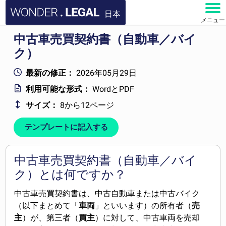
日本
メニュー
中古車売買契約書（自動車／バイ
ホーム
ク）
文書
最新の修正：
2026年05月29日
利用可能な形式：
WordとPDF
よくある質問
サイズ：
8から12ページ
お問い合わせ
テンプレートに記入する
アカウント
中古車売買契約書（自動車／バイ
ク）とは何ですか？
中古車売買契約書は、中古自動車または中古バイク
（以下まとめて「
車両
」といいます）の所有者（
売
主
）が、第三者（
買主
）に対して、中古車両を売却