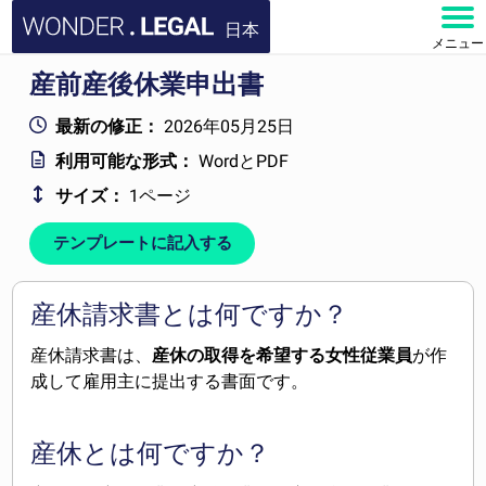
日本
メニュー
産前産後休業申出書
ホーム
最新の修正：
2026年05月25日
文書
利用可能な形式：
WordとPDF
サイズ：
1ページ
よくある質問
テンプレートに記入する
お問い合わせ
アカウント
産休請求書とは何ですか？
産休請求書は、
産休の取得を希望する女性従業員
が作
成して雇用主に提出する書面です。
産休とは何ですか？