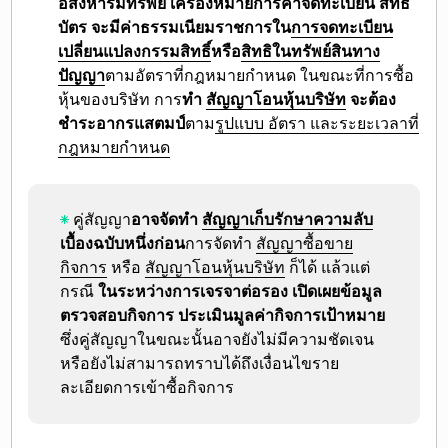
อสังหาริมทรัพย์ เครื่องหมายการค้าจดทะเบียน สิทธิ
บัตร จะมีค่าธรรมเนียมราชการใน
การจดทะเบียน
เปลี่ยนแปลงกรรมสิทธิ์
หรือ
สิทธิในทรัพย์สินทาง
ปัญญา
ตามอัตราที่กฎหมายกำหนด ในขณะที่การซื้อ
หุ้นของบริษัท การ
ทำ
สัญญาโอนหุ้นบริษัท
จะต้อง
ชำระอากรแสตมป์
ตาม
รูปแบบ อัตรา และระยะเวลาที่
กฎหมายกำหนด
คู่สัญญา
อาจจัดทำ
สัญญาเก็บรักษาความลับ
เบื้องฉบับหนึ่งก่อน
การจัดทำ
สัญญาซื้อขาย
กิจการ
หรือ
สัญญาโอนหุ้นบริษัท
ก็ได้ แล้วแต่
กรณี
ในระหว่างการเจรจาต่อรอง เปิดเผยข้อมูล
ตรวจสอบกิจการ ประเมินมูลค่ากิจการเป้าหมาย
ซึ่งคู่สัญญาในขณะนั้นอาจยังไม่มีความชัดเจน
หรือยังไม่สามารถทราบได้ถึงเงื่อนไขราย
ละเอียดการเข้าซื้อกิจการ