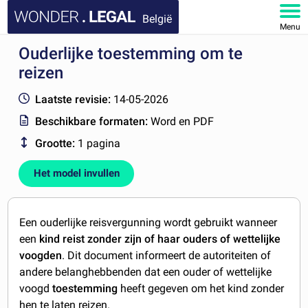
België
Menu
Ouderlijke toestemming om te
HOME
reizen
DOCUMENTEN
Laatste revisie:
14-05-2026
Beschikbare formaten:
Word en PDF
FAQ
Grootte:
1 pagina
MIJN ACCOUNT
Het model invullen
Een ouderlijke reisvergunning wordt gebruikt wanneer
een
kind reist zonder zijn of haar ouders of wettelijke
voogden
. Dit document informeert de autoriteiten of
andere belanghebbenden dat een ouder of wettelijke
voogd
toestemming
heeft gegeven om het kind zonder
hen te laten reizen.