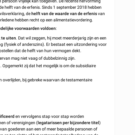
persoon vrijelijk kan toegeven. De recente hervorming
 de helft van de erfenis. Sinds 1 september 2018 hebben
ilsverklaring, de
helft van de waarde van de erfenis
van
erledene hebben recht op een alimentatievordering.
udelijke voorwaarden voldoen
:
k te uiten
. Dat wil zeggen, hij moet meerderjarig zijn en een
 (fysiek of anderszins). Er bestaat een uitzondering voor
pstellen dat de helft van hun vermogen dekt.
 ervan mag niet vaag of dubbelzinnig zijn.
n. Opgemerkt zij dat het mogelijk is om de subsidiaire
overlijden, bij gebreke waarvan de testamentaire
ificeerd
en vervolgens stap voor stap worden
en of verenigingen (
legatarissen per bijzondere titel
)
ie van goederen aan een of meer bepaalde personen of