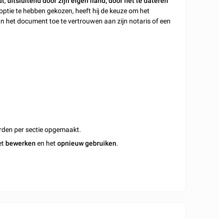
dt
,
uitsluitend door zijn eigen hand, door het te dateren
optie te hebben gekozen, heeft hij de keuze om het
an het document toe te vertrouwen aan zijn notaris of een
rden per sectie opgemaakt.
et
bewerken
en het
opnieuw gebruiken
.