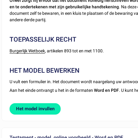
Ofwel zorgt hij ervoor dat het document volledig herschreven wor
en te ondertekenen met zijn gebruikelijke handtekening
. Na deze 
document zelf te bewaren, in een kluis te plaatsen of de bewaring v
andere derde partij.
TOEPASSELIJK RECHT
Burgerlijk Wetboek
, artikelen 893 tot en met 1100.
HET MODEL BEWERKEN
U vult een formulier in. Het document wordt naargelang uw antwoo
Aan het einde ontvangt u het in de formaten
Word en PDF
. U kunt h
Het model invullen
Testament - model, online voorbeeld - Word en PDF