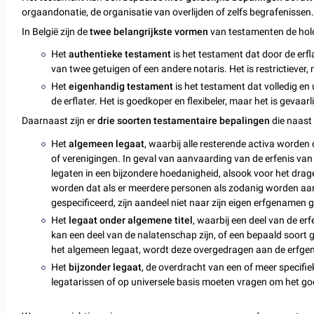
orgaandonatie, de organisatie van overlijden of zelfs begrafenissen
In België zijn de
twee belangrijkste vormen
van testamenten de hol
Het
authentieke testament
is het testament dat door de erfl
van twee getuigen of een andere notaris. Het is restrictiever, 
Het
eigenhandig testament
is het testament dat volledig en
de erflater. Het is goedkoper en flexibeler, maar het is gevaarl
Daarnaast zijn er
drie soorten testamentaire bepalingen
die naast
Het
algemeen legaat
, waarbij alle resterende activa worde
of verenigingen. In geval van aanvaarding van de erfenis van 
legaten in een bijzondere hoedanigheid, alsook voor het dra
worden dat als er meerdere personen als zodanig worden aang
gespecificeerd, zijn aandeel niet naar zijn eigen erfgenamen 
Het
legaat onder algemene titel
, waarbij een deel van de er
kan een deel van de nalatenschap zijn, of een bepaald soort g
het algemeen legaat, wordt deze overgedragen aan de erfgen
Het
bijzonder legaat
, de overdracht van een of meer specifi
legatarissen of op universele basis moeten vragen om het go