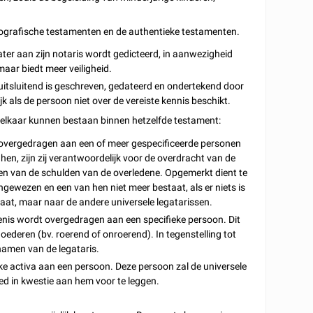
.
ografische testamenten en de authentieke testamenten.
ater aan zijn notaris wordt gedicteerd, in aanwezigheid
maar biedt meer veiligheid.
 uitsluitend is geschreven, gedateerd en ondertekend door
ijk als de persoon niet over de vereiste kennis beschikt.
 elkaar kunnen bestaan binnen hetzelfde testament:
n overgedragen aan een of meer gespecificeerde personen
hen, zijn zij verantwoordelijk voor de overdracht van de
gen van de schulden van de overledene. Opgemerkt dient te
ewezen en een van hen niet meer bestaat, als er niets is
gaat, maar naar de andere universele legatarissen.
fenis wordt overgedragen aan een specifieke persoon. Dit
oederen (bv. roerend of onroerend). In tegenstelling tot
amen van de legataris.
eke activa aan een persoon. Deze persoon zal de universele
ed in kwestie aan hem voor te leggen.