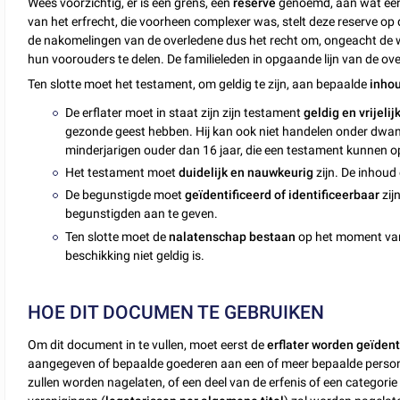
Wees voorzichtig, er is een grens, een
reserve
genoemd, aan wat een 
van het erfrecht, die voorheen complexer was, stelt deze reserve op
de nakomelingen van de overledene dus het recht om, ongeacht de w
hun voorouders te delen. De familieleden in opgaande lijn van de ov
Ten slotte moet het testament, om geldig te zijn, aan bepaalde
inho
De erflater moet in staat zijn zijn testament
geldig en vrijelij
gezonde geest hebben. Hij kan ook niet handelen onder dwang
minderjarigen ouder dan 16 jaar, die een testament kunnen o
Het testament moet
duidelijk en nauwkeurig
zijn. De inhoud
De begunstigde moet
geïdentificeerd of identificeerbaar
zij
begunstigden aan te geven.
Ten slotte moet de
nalatenschap bestaan
op het moment van 
beschikking niet geldig is.
HOE DIT DOCUMEN TE GEBRUIKEN
Om dit document in te vullen, moet eerst de
erflater worden geïdent
aangegeven of bepaalde goederen aan een of meer bepaalde person
zullen worden nagelaten, of een deel van de erfenis of een categor