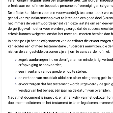
verenigingen (
legatarissen per algemene titel
) zal worden nagelate
erfenis aan een of meer bepaalde personen of verenigingen (
algeme
De erflater kan kiezen voor een voorwaardelijk testament, ook wel 
geheel van zijn nalatenschap over te laten aan een goed doel (veren
het immers de verantwoordelijkheid van deze laatste om een deel e
dergelijk geval moet er voor worden gezorgd dat de successierecht
erfenis kunnen weigeren, omdat het meer zou moeten betalen dan h
In principe zijn het de erfgenamen van de erflater die ervoor zorg
kan echter een of meer testamentaire uitvoerders aanwijzen, die de
niet en de aangestelde personen zijn vrij om te aanvaarden of niet:
zegels aanbrengen indien de erfgenamen minderjarig, verbo
erfopvolging te aanvaarden;
een inventaris van de goederen op te stellen;
de verkoop van meubilair uitlokken als er niet genoeg geld is 
ervoor zorgen dat het testament wordt uitgevoerd / de geldig
verslag van het beheer, één jaar na de datum van overlijden.
Nadat het document is ingevuld, en afhankelijk van het gekozen form
document te dicteren en het testament te laten legaliseren, overee