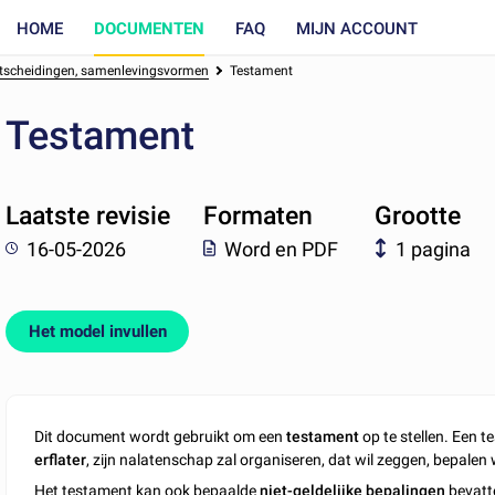
HOME
DOCUMENTEN
FAQ
MIJN ACCOUNT
chtscheidingen, samenlevingsvormen
Testament
Testament
Laatste revisie
Formaten
Grootte
16-05-2026
Word en PDF
1 pagina
Het model invullen
Dit document wordt gebruikt om een
testament
op te stellen. Een 
erflater
, zijn nalatenschap zal organiseren, dat wil zeggen, bepalen 
Het testament kan ook bepaalde
niet-geldelijke bepalingen
bevatte