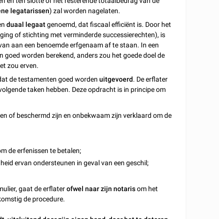
n en ten slotte of het resterende totaalbedrag van de
ne legatarissen
) zal worden nagelaten.
een
duaal legaat
genoemd, dat fiscaal efficiënt is. Door het
iging of stichting met verminderde successierechten), is
rvan aan een benoemde erfgenaam af te staan. In een
en goed worden berekend, anders zou het goede doel de
et zou erven.
en dat de testamenten goed worden
uitgevoerd
. De erflater
 volgende taken hebben. Deze opdracht is in principe om
den of beschermd zijn en onbekwaam zijn verklaard om de
om de erfenissen te betalen;
heid ervan ondersteunen in geval van een geschil;
ulier, gaat de erflater
ofwel naar zijn notaris
om het
nkomstig de procedure.