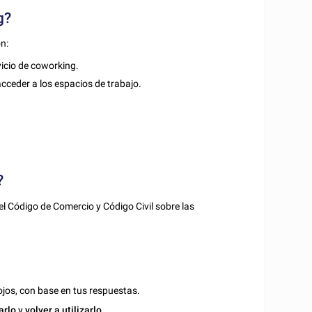
g?
n:
rvicio de coworking.
 acceder a los espacios de trabajo.
?
del Código de Comercio y Código Civil sobre las
jos, con base en tus respuestas.
arlo
y
volver a utilizarlo
.