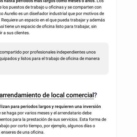
oras hasta periodos más largos como meses o años.
Los
de los puestos de trabajo u oficinas y se comparten con
o Aurelio es un diseñador industrial que por motivos de
 Requiere un espacio en el que pueda trabajar y además
í tiene un espacio de oficina listo para trabajar, sin
r a sus clientes.
s compartido por profesionales independientes unos
quipados y listos para el trabajo de oficina de manera
arrendamiento de local comercial
?
alizan para periodos largos y requieren una inversión
ue se haga por varios meses y el arrendatario debe
mentos para la prestación de sus servicios. Esta forma de
bajo por corto tiempo, por ejemplo, algunos días o
 enseres de una oficina.