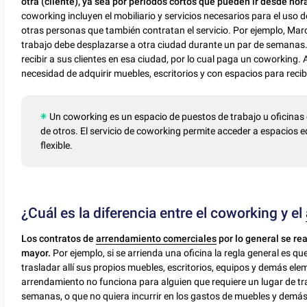
otra (cliente), ya sea por periodos cortos que pueden ir desde h
coworking incluyen el mobiliario y servicios necesarios para el uso 
otras personas que también contratan el servicio. Por ejemplo, Marc
trabajo debe desplazarse a otra ciudad durante un par de semanas.
recibir a sus clientes en esa ciudad, por lo cual paga un coworking. As
necesidad de adquirir muebles, escritorios y con espacios para recibi
Un coworking es un espacio de puestos de trabajo u oficina
de otros. El servicio de coworking permite acceder a espacios e
flexible.
¿Cuál es la diferencia entre el coworking y el
Los contratos de
arrendamiento comerciales
por lo general se re
mayor.
Por ejemplo, si se arrienda una oficina la regla general es q
trasladar allí sus propios muebles, escritorios, equipos y demás ele
arrendamiento no funciona para alguien que requiere un lugar de tra
semanas, o que no quiera incurrir en los gastos de muebles y demás