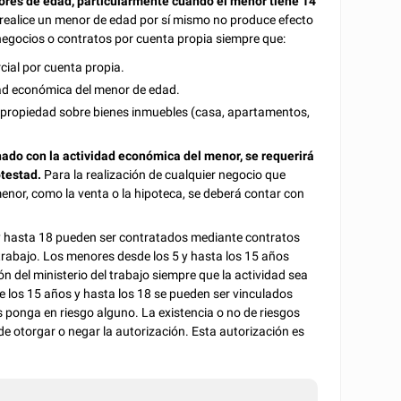
ores de edad, particularmente cuando el menor tiene 14
 realice un menor de edad por sí mismo no produce efecto
 negocios o contratos por cuenta propia siempre que:
ial por cuenta propia.
idad económica del menor de edad.
la propiedad sobre bienes inmuebles (casa, apartamentos,
nado con la actividad económica del menor, se requerirá
otestad.
Para la realización de cualquier negocio que
menor, como la venta o la hipoteca, se deberá contar con
 y hasta 18 pueden ser contratados mediante contratos
 trabajo. Los menores desde los 5 y hasta los 15 años
 del ministerio del trabajo siempre que la actividad sea
de los 15 años y hasta los 18 se pueden ser vinculados
s ponga en riesgo alguno. La existencia o no de riesgos
de otorgar o negar la autorización. Esta autorización es