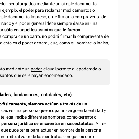
ueden ser otorgados mediante un simple documento
or ejemplo, el poder para reclamar medicamentos o
mple documento impreso, el de firmar la compraventa de
icado y el poder general debe siempre darse en una
ar sólo en aquellos asuntos que le fueron
a
compra de un carro,
no podrá firmar la compraventa de
a esto es el poder general, que, como su nombre lo indica,
rato mediante un
poder
, el cual permite al apoderado o
 asuntos que se le hayan encomendado.
ades, fundaciones, entidades, etc)
no físicamente, siempre actúan a través de un
dicas es una persona que ocupa un cargo en la entidad y
nte legal recibe diferentes nombres, como gerente o
 persona jurídica se encuentra en sus estatutos.
Allí se
nes que pude tener para actuar en nombre de la persona
n límite al valor de los contratos o negocios que el