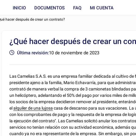
INICIO
DOCUMENTOS
FAQ
MI CUENTA
ué hacer después de crear un contrato?
¿Qué hacer después de crear un con
Última revisión:
10 de noviembre de 2023
Las Camelias S.A.S. es una empresa familiar dedicada al cultivo de f
presidente ajeno a la familia, Mario Echavarría, para que administr
contrató de manera verbal la compra de 3 camionetas blindadas para 
un helicóptero, adelantando el 50% del pago por varios miles de mill
los socios de la empresa decidieron remover al presidente, enterán
el
alquiler de una lujosa
casa de descanso para sus vacaciones. La ú
con los comprobantes de pago y la respuesta de la empresa de logíst
la ejecución del contrato". Las Camelias solicitó anular los contrat
servicios no tenían relación con su actividad económica, además qu
cuando ya no era representante de la empresa. Sin embargo, sin pode