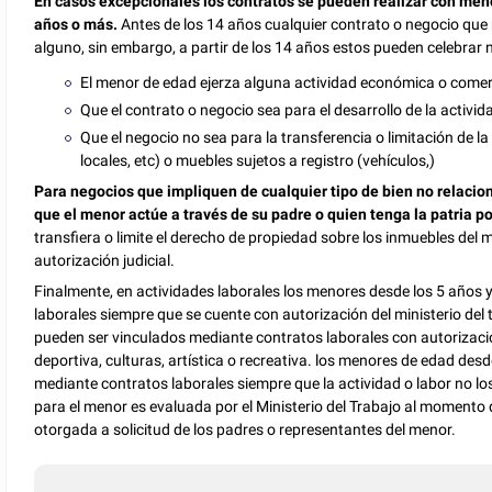
En casos excepcionales los contratos se pueden realizar con men
años o más.
Antes de los 14 años cualquier contrato o negocio que
alguno, sin embargo, a partir de los 14 años estos pueden celebrar
El menor de edad ejerza alguna actividad económica o comerc
Que el contrato o negocio sea para el desarrollo de la activ
Que el negocio no sea para la transferencia o limitación de 
locales, etc) o muebles sujetos a registro (vehículos,)
Para negocios que impliquen de cualquier tipo de bien no relacio
que el menor actúe a través de su padre o quien tenga la patria p
transfiera o limite el derecho de propiedad sobre los inmuebles del 
autorización judicial.
Finalmente, en actividades laborales los menores desde los 5 años
laborales siempre que se cuente con autorización del ministerio del
pueden ser vinculados mediante contratos laborales con autorización
deportiva, culturas, artística o recreativa. los menores de edad des
mediante contratos laborales siempre que la actividad o labor no lo
para el menor es evaluada por el Ministerio del Trabajo al momento 
otorgada a solicitud de los padres o representantes del menor.