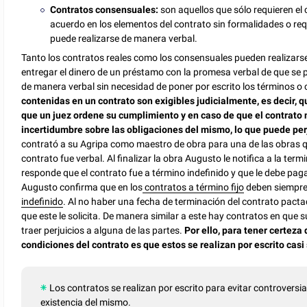
Contratos consensuales:
son aquellos que sólo requieren el 
acuerdo en los elementos del contrato sin formalidades o requ
puede realizarse de manera verbal.
Tanto los contratos reales como los consensuales pueden realizarse 
entregar el dinero de un préstamo con la promesa verbal de que se 
de manera verbal sin necesidad de poner por escrito los términos o 
contenidas en un contrato son exigibles judicialmente, es decir,
que un juez ordene su cumplimiento y en caso de que el contrato 
incertidumbre sobre las obligaciones del mismo, lo que puede perj
contrató a su Agripa como maestro de obra para una de las obras qu
contrato fue verbal. Al finalizar la obra Augusto le notifica a la ter
responde que el contrato fue a término indefinido y que le debe pag
Augusto confirma que en los
contratos a término fijo
deben siempre 
indefinido
. Al no haber una fecha de terminación del contrato pacta
que este le solicita. De manera similar a este hay contratos en que s
traer perjuicios a alguna de las partes.
Por ello, para tener certeza
condiciones del contrato es que estos se realizan por escrito casi
Los contratos se realizan por escrito para evitar controversia
existencia del mismo.