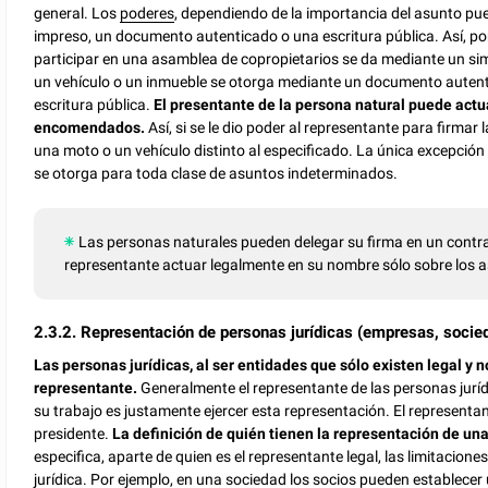
general. Los
poderes
, dependiendo de la importancia del asunto p
impreso, un documento autenticado o una escritura pública. Así, p
participar en una asamblea de copropietarios se da mediante un si
un vehículo o un inmueble se otorga mediante un documento autent
escritura pública.
El presentante de la persona natural puede actu
encomendados.
Así, si se le dio poder al representante para firmar l
una moto o un vehículo distinto al especificado. La única excepción 
se otorga para toda clase de asuntos indeterminados.
Las personas naturales pueden delegar su firma en un cont
representante actuar legalmente en su nombre sólo sobre los
2.3.2. Representación de personas jurídicas (empresas, socied
Las personas jurídicas, al ser entidades que sólo existen legal y 
representante.
Generalmente el representante de las personas jurí
su trabajo es justamente ejercer esta representación. El representa
presidente.
La definición de quién tienen la representación de una
especifica, aparte de quien es el representante legal, las limitacio
jurídica. Por ejemplo, en una sociedad los socios pueden establecer u