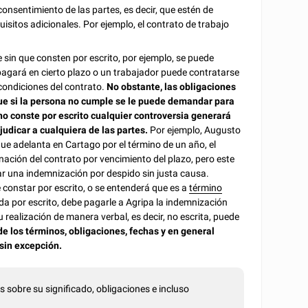
consentimiento de las partes, es decir, que estén de
isitos adicionales. Por ejemplo, el contrato de trabajo
sin que consten por escrito, por ejemplo, se puede
pagará en cierto plazo o un trabajador puede contratarse
condiciones del contrato.
No obstante, las obligaciones
 que si la persona no cumple se le puede demandar para
no conste por escrito cualquier controversia generará
udicar a cualquiera de las partes.
Por ejemplo, Augusto
e adelanta en Cartago por el término de un año, el
minación del contrato por vencimiento del plazo, pero este
ar una indemnización por despido sin justa causa.
constar por escrito, o se entenderá que es a
término
da por escrito, debe pagarle a Agripa la indemnización
u realización de manera verbal, es decir, no escrita, puede
 de los términos, obligaciones, fechas y en general
 sin excepción.
s sobre su significado, obligaciones e incluso