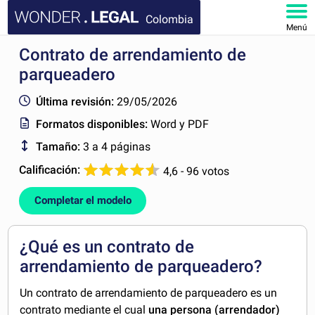
Colombia
Menú
Contrato de arrendamiento de
INICIO
parqueadero
DOCUMENTOS
Última revisión:
29/05/2026
Formatos disponibles:
Word y PDF
FAQ
Tamaño:
3 a 4 páginas
MI CUENTA
Calificación:
4,6 - 96 votos
Completar el modelo
¿Qué es un contrato de
arrendamiento de parqueadero?
Un contrato de arrendamiento de parqueadero es un
contrato mediante el cual
una persona (arrendador)