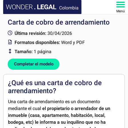
Colombia
Menú
Carta de cobro de arrendamiento
INICIO
Última revisión:
30/04/2026
DOCUMENTOS
Formatos disponibles:
Word y PDF
Tamaño:
1 página
FAQ
Completar el modelo
MI CUENTA
¿Qué es una carta de cobro de
arrendamiento?
Una carta de arrendamiento es un documento
mediante el cual
el propietario o arrendador de un
inmueble (casa, apartamento, habitación, local,
bodega, etc) le informa a su inquilino que no ha