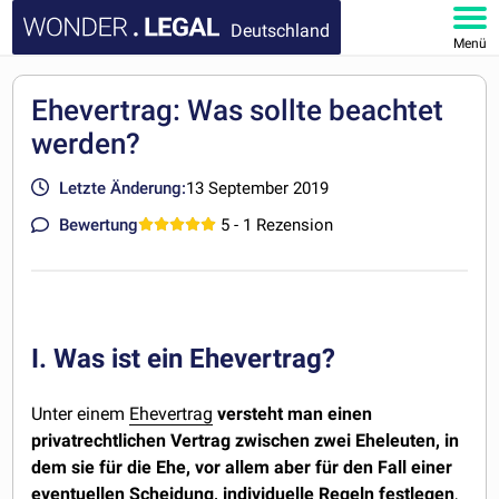
Deutschland
Menü
HOMEPAGE
Ehevertrag: Was sollte beachtet
werden?
DOKUMENTE
Letzte Änderung:
13 September 2019
FAQ
Bewertung
5
- 1 Rezension
KONTAKT
MEIN KONTO
I. Was ist ein Ehevertrag?
Unter einem
Ehevertrag
versteht man einen
privatrechtlichen Vertrag zwischen zwei Eheleuten, in
dem sie für die Ehe, vor allem aber für den Fall einer
eventuellen Scheidung, individuelle Regeln festlegen
,