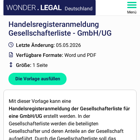
Deutschland
Menü
Handelsregisteranmeldung
HOMEPAGE
Gesellschafterliste - GmbH/UG
DOKUMENTE
Letzte Änderung:
05.05.2026
Verfügbare Formate:
Word und PDF
FAQ
Größe:
1 Seite
KONTAKT
Die Vorlage ausfüllen
MEIN KONTO
Mit dieser Vorlage kann eine
Handelsregisteranmeldung der Gesellschafterliste für
eine GmbH/UG
erstellt werden. In der
Gesellschafterliste werden die beteiligten
Gesellschafter und deren Anteile an der Gesellschaft
aufgeführt. Durch die Gesellschafterliste soll das