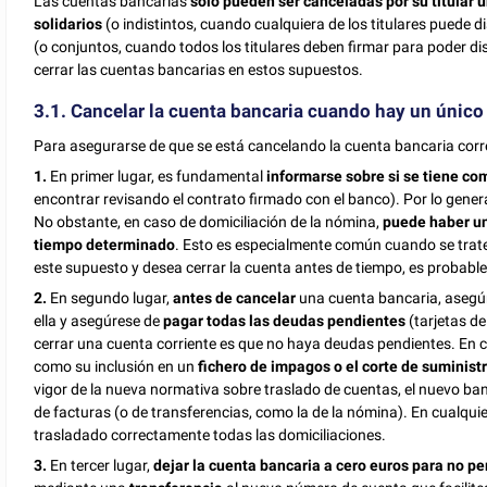
Las cuentas bancarias
solo pueden ser canceladas por su titular 
solidarios
(o indistintos, cuando cualquiera de los titulares puede d
(o conjuntos, cuando todos los titulares deben firmar para poder di
cerrar las cuentas bancarias en estos supuestos.
3.1. Cancelar la cuenta bancaria cuando hay un único 
Para asegurarse de que se está cancelando la cuenta bancaria corre
1.
En primer lugar, es fundamental
informarse sobre si se tiene c
encontrar revisando el contrato firmado con el banco). Por lo gener
No obstante, en caso de domiciliación de la nómina,
puede haber un
tiempo determinado
. Esto es especialmente común cuando se trate
este supuesto y desea cerrar la cuenta antes de tiempo, es probabl
2.
En segundo lugar,
antes
de cancelar
una cuenta bancaria, asegú
ella y asegúrese de
pagar todas las deudas pendientes
(tarjetas de
cerrar una cuenta corriente es que no haya deudas pendientes. En 
como su inclusión en un
fichero de impagos o el corte de suminist
vigor de la nueva normativa sobre traslado de cuentas, el nuevo b
de facturas (o de transferencias, como la de la nómina). En cualqu
trasladado correctamente todas las domiciliaciones.
3.
En tercer lugar,
dejar la cuenta bancaria a cero euros para no pe