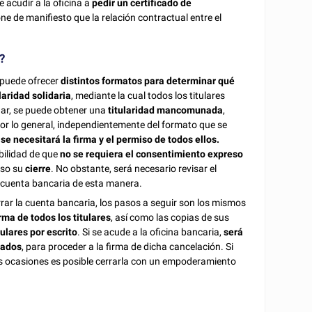
 acudir a la oficina a
pedir un certificado de
ne de manifiesto que la relación contractual entre el
?
o puede ofrecer
distintos formatos para determinar qué
ularidad solidaria
, mediante la cual todos los titulares
gar, se puede obtener una
titularidad mancomunada
,
or lo general, independientemente del formato que se
 se necesitará la firma y el permiso de todos ellos.
ibilidad de que
no se requiera el consentimiento expreso
uso su
cierre
. No obstante, será necesario revisar el
a cuenta bancaria de esta manera.
rrar la cuenta bancaria, los pasos a seguir son los mismos
rma de todos los titulares
, así como las copias de sus
tulares por escrito
. Si se acude a la oficina bancaria,
será
tados
, para proceder a la firma de dicha cancelación. Si
unas ocasiones es posible cerrarla con un empoderamiento