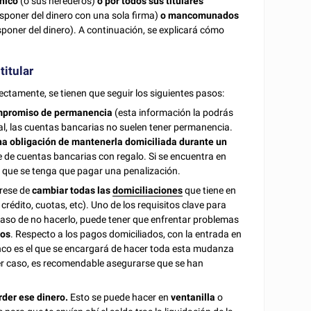
único
(o sus herederos)
o por todos sus titulares
isponer del dinero con una sola firma)
o mancomunados
sponer del dinero). A continuación, se explicará cómo
titular
ctamente, se tienen que seguir los siguientes pasos:
ompromiso de permanencia
(esta información la podrás
al, las cuentas bancarias no suelen tener permanencia.
a obligación de mantenerla domiciliada durante un
 de cuentas bancarias con regalo. Si se encuentra en
e que se tenga que pagar una penalización.
rese de
cambiar todas las
domiciliaciones
que tiene en
 crédito, cuotas, etc). Uno de los requisitos clave para
caso de no hacerlo, puede tener que enfrentar problemas
ros
. Respecto a los pagos domiciliados, con la entrada en
anco es el que se encargará de hacer toda esta mudanza
ier caso, es recomendable asegurarse que se han
rder ese dinero.
Esto se puede hacer en
ventanilla
o