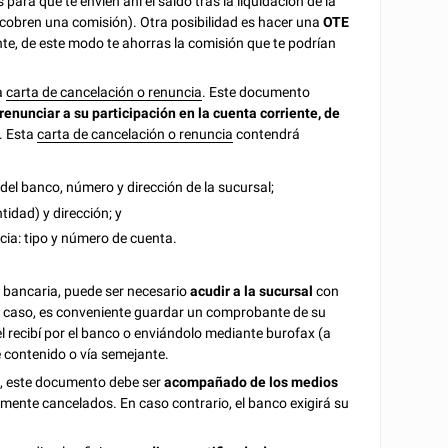
para que te envíen ahí el saldo tras la liquidación de la
 cobren una comisión). Otra posibilidad es hacer una
OTE
te, de este modo te ahorras la comisión que te podrían
a
carta de cancelación o renuncia
. Este documento
renunciar a su participación en la cuenta corriente, de
. Esta
carta de cancelación o renuncia
contendrá
del banco, número y dirección de la sucursal;
tidad) y dirección; y
cia: tipo y número de cuenta.
d bancaria, puede ser necesario
acudir a la sucursal
con
er caso, es conveniente guardar un comprobante de su
l recibí por el banco o enviándolo mediante burofax (a
de contenido o vía semejante.
eo, este documento debe ser
acompañado de los medios
mente cancelados. En caso contrario, el banco exigirá su