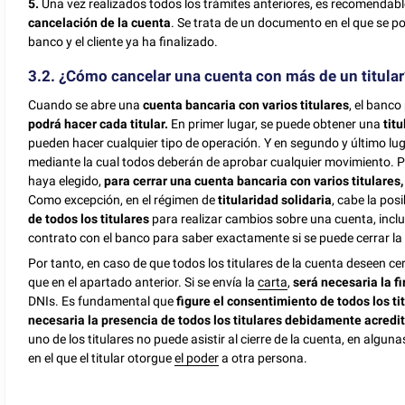
5.
Una vez realizados todos los trámites anteriores, es recomendable
cancelación de la cuenta
. Se trata de un documento en el que se po
banco y el cliente ya ha finalizado.
3.2. ¿Cómo cancelar una cuenta con más de un titular
Cuando se abre una
cuenta bancaria con varios titulares
, el banc
podrá hacer cada titular.
En primer lugar, se puede obtener una
tit
pueden hacer cualquier tipo de operación. Y en segundo y último lu
mediante la cual todos deberán de aprobar cualquier movimiento. P
haya elegido,
para cerrar una cuenta bancaria con varios titulares,
Como excepción, en el régimen de
titularidad solidaria
, cabe la pos
de todos los titulares
para realizar cambios sobre una cuenta, incl
contrato con el banco para saber exactamente si se puede cerrar l
Por tanto, en caso de que todos los titulares de la cuenta deseen ce
que en el apartado anterior. Si se envía la
carta
,
será necesaria la fi
DNIs. Es fundamental que
figure el consentimiento de todos los ti
necesaria la presencia de todos los titulares debidamente acredi
uno de los titulares no puede asistir al cierre de la cuenta, en alg
en el que el titular otorgue
el poder
a otra persona.