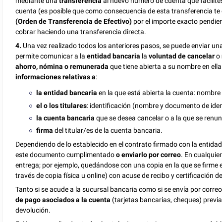
mediante una
transferencia
al nuevo número de cuenta que facilites 
cuenta (es posible que como consecuencia de esta transferencia te
(Orden de Transferencia de Efectivo)
por el importe exacto pendien
cobrar haciendo una transferencia directa.
4.
Una vez realizado todos los anteriores pasos, se puede enviar un
permite comunicar a la
entidad bancaria
la
voluntad de cancelar
o
ahorro, nómina o remunerada
que tiene abierta a su nombre en ella
informaciones relativas a
:
la
entidad bancaria
en la que está abierta la cuenta: nombre 
el o los titulares
: identificación (nombre y documento de iden
la cuenta bancaria
que se desea cancelar o a la que se renun
firma
del titular/es de la cuenta bancaria.
Dependiendo de lo establecido en el contrato firmado con la entida
este documento cumplimentado
o enviarlo por correo
. En cualqui
entrega; por ejemplo, quedándose con una copia en la que se firme e
través de copia física u online) con acuse de recibo y certificación 
Tanto si se acude a la sucursal bancaria como si se envía por corr
de pago asociados a la cuenta
(tarjetas bancarias, cheques) previa
devolución.