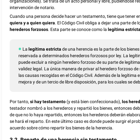
organizaciones). Se trata de un acto personal y libre, pudiéndose re
intervención de notario.
Cuando una persona decide hacer un testamento, tiene que tener e
quiera y a quien quiera
. El Código Civil obliga a dejar una parte de
herederos forzosos
. Esta parte se conoce como la
legítima estrict
La
legítima estricta
de una herencia es la parte de los bienes
reservada a determinados herederos forzosos por ley. La legítima
puede excluir a ningún heredero forzoso de su parte de legítima
validez legal. La única manera de privar al heredero forzoso de
las causas recogidas en el Código Civil. Además de la legítima e
mejora y de un tercio de libre disposición, para los cuales se de
Por tanto,
si hay testamento
(y está bien confeccionado),
los here
testador nombró a los herederos y repartió los bienes, entonces deb
de que no lo haya repartido, entonces los herederos deberán elabor
se hará el reparto. En este último caso es donde puede surgir el pr
acuerdo sobre cómo repartir los bienes de la herencia.
3.2. Reparto de una herencia sin testamento