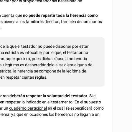
dactar por el propio testador sin necesidad de
n cuenta que
no puede repartir toda la herencia como
 los bienes a los familiares directos, también denominados
a.
 de la que el testador no puede disponer por estar
 estricta es intocable, por lo que, el testador no
 aunque quisiera, pues dicha cláusula no tendría
 su legítima es desheredándolo si se diera alguna de
stricta, la herencia se compone de la legítima de
ben respetar ciertas reglas.
deros deberán respetar la voluntad del testador
. Si el
en respetar lo indicado en el testamento. En el supuesto
ar un
cuaderno particional
en el cual se especificará cómo
oblema, ya que en ocasiones los herederos no llegan a un