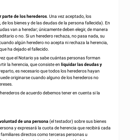
r parte de los herederos
. Una vez aceptado, los
 de los bienes y de las deudas de la persona fallecida). En
udas van a heredar; únicamente deben elegir, de manera
ereditario o no. Si un heredero rechaza, no pasa nada, su
a cuando algún heredero no acepta ni rechaza la herencia,
que ha dejado el fallecido.
vez que el Notario ya sabe cuántas personas forman
rtir la herencia, que consiste en
liquidar las deudas y
l reparto, es necesario que todos los herederos hayan
 puede originarse cuando alguno de los herederos no
ereses.
s herederos de acuerdo debemos tener en cuenta si la
 voluntad de una persona
(el testador) sobre sus bienes
 persona y expresará la cuota de herencia que recibirá cada
familiares directos como terceras personas u