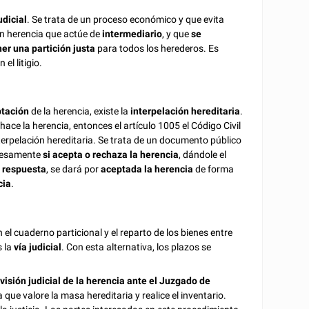
dicial
. Se trata de un proceso económico y que evita
 en herencia que actúe de
intermediario
, y que
se
ner una partición justa
para todos los herederos. Es
l litigio.
ptación
de la herencia, existe la
interpelación hereditaria
.
hace la herencia, entonces el artículo 1005 el Código Civil
nterpelación hereditaria. Se trata de un documento público
presamente
si acepta o rechaza la herencia
, dándole el
 respuesta
, se dará por
aceptada la herencia
de forma
cia
.
l cuaderno particional y el reparto de los bienes entre
 la
vía judicial
. Con esta alternativa, los plazos se
visión judicial de la herencia ante el Juzgado de
a que valore la masa hereditaria y realice el inventario.