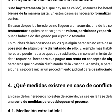
Si
no hay testamento
(o el que hay no es válido), entonces los her
bienes de la manera justa
. En estos casos es necesario
formalizar
partes.
En caso de que los herederos no lleguen a un acuerdo, una de las so
testamentario
quien se encargará de
valorar, particionar y repartir
puede haber sido designado por el propio testador.
En muchas de las ocasiones en los que algún heredero no está de ac
posesión de algún bien y disfrutando de ello
. El ejemplo más habitu
heredero puede haberse quedado residiendo, sin consentimiento de l
debe
requerir al heredero que pague una renta en concepto de alq
herederos que no están disfrutando de la vivienda. Además, si persi
alguna, se podrá iniciar un procedimiento judicial para
desahuciarl
4. ¿Qué medidas existen en caso de conflicto
En caso de los herederos no estén de acuerdo, ya sea en la fase de la
una
serie de medidas para desbloquear el proceso
.
4.1. Mediación extrajudicial