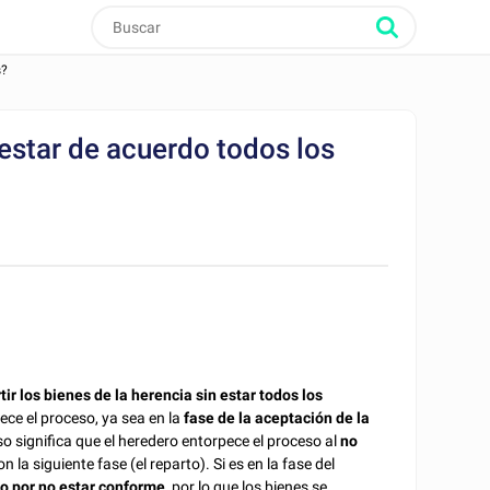
s?
 estar de acuerdo todos los
tir los bienes de la herencia sin estar todos los
ce el proceso, ya sea en la
fase de la aceptación de la
eso significa que el heredero entorpece el proceso al
no
 la siguiente fase (el reparto). Si es en la fase del
to por no estar conforme
, por lo que los bienes se