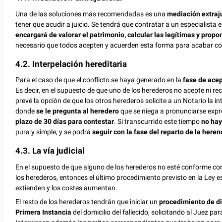
Una de las soluciones más recomendadas es una
mediación extraju
tener que acudir a juicio. Se tendrá que contratar a un especialista
encargará de valorar el patrimonio, calcular las legítimas y propo
necesario que todos acepten y acuerden esta forma para acabar con e
4.2. Interpelación hereditaria
Para el caso de que el conflicto se haya generado en la
fase de ace
Es decir, en el supuesto de que uno de los herederos no acepte ni rec
prevé la opción de que los otros herederos solicite a un Notario la i
donde
se le pregunta al heredero
que se niega a pronunciarse ex
plazo de 30 días para contestar
. Si transcurrido este tiempo
no hay
pura y simple, y se podrá
seguir con la fase del reparto de la heren
4.3. La vía judicial
En el supuesto de que alguno de los herederos no esté conforme con e
los herederos, entonces el último procedimiento previsto en la Ley es
extienden y los costes aumentan.
El resto de los herederos tendrán que iniciar un
procedimiento de di
Primera Instancia
del domicilio del fallecido, solicitando al Juez par