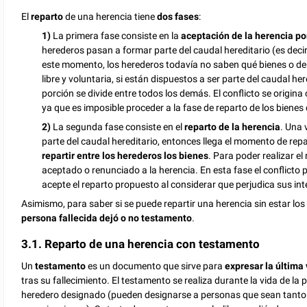
El
reparto
de una herencia tiene
dos fases
:
1)
La primera fase consiste en la
aceptación de la herencia po
herederos pasan a formar parte del caudal hereditario (es decir,
este momento, los herederos todavía no saben qué bienes o de
libre y voluntaria, si están dispuestos a ser parte del caudal h
porción se divide entre todos los demás. El conflicto se origin
ya que es imposible proceder a la fase de reparto de los bienes 
2)
La segunda fase consiste en el
reparto de la herencia
. Una 
parte del caudal hereditario, entonces llega el momento de repa
repartir entre los herederos los bienes
. Para poder realizar e
aceptado o renunciado a la herencia. En esta fase el conflicto
acepte el reparto propuesto al considerar que perjudica sus int
Asimismo, para saber si se puede repartir una herencia sin estar lo
persona fallecida dejó o no testamento
.
3.1. Reparto de una herencia con testamento
Un
testamento
es un documento que sirve para
expresar la última
tras su fallecimiento. El testamento se realiza durante la vida de la
heredero designado (pueden designarse a personas que sean tanto 