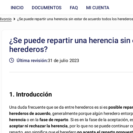
INICIO
DOCUMENTOS
FAQ
MI CUENTA
divorcio
¿Se puede repartir una herencia sin estar de acuerdo todos los heredero
¿Se puede repartir una herencia sin
herederos?
Última revisión:
31 de julio 2023
1. Introducción
Una duda frecuente que se da entre herederos es si es
posible repar
herederos de acuerdo
, generalmente porque algún heredero entorpe
herencia
o en la
fase de reparto
. Si es en la fase de la aceptación, 
aceptar ni rechazar la herencia
, por lo que no se puede continuar con
reparto, eso significa que el heredero
no acepta el reparto propues