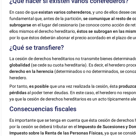
¿Qué hacer si existen varios coherederos?
En caso de que
existan varios coherederos
, y uno de ellos desee ce
fundamental que, antes de la partición,
se comunique al resto de c
subrogarse
en el lugar del cesionario (se conoce como acción de re
ellos mismos el derecho hereditario,
éstos se subrogan en las mism
por lo que éstos deberán abonar el precio acordado en el plazo de un
¿Qué se transfiere?
La cesión de derechos hereditarios no transmite bienes determinad
globalidad
(se cede su cuota hereditaria). Es decir, el heredero proc
derecho en la herencia
(determinados o no determinados, se conozc
heredero.
Por tanto,
es posible
que una vez realizada la cesión, ésta
produzca
pérdidas
al poder tener deudas. En este caso, el heredero no respon
ya que la cesión de derechos hereditarios es un acto típicamente ale
Consecuencias fiscales
Es importante que se tenga en cuenta que ésta cesión de derechos 
por la cesión se deberá tributar en el
Impuesto de Sucesiones y Do
Impuesto sobre la Renta de las Personas Físicas,
ya que se conside