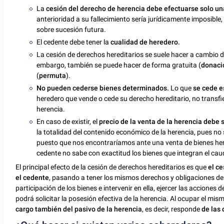
La
cesión del derecho de herencia debe efectuarse solo una
anterioridad a su fallecimiento sería jurídicamente imposible
sobre sucesión futura.
El cedente debe tener la
cualidad de heredero.
La cesión de derechos hereditarios se suele hacer a cambio d
embargo, también se puede hacer de forma gratuita (
donaci
(
permuta
).
No pueden cederse bienes determinados.
Lo que
se cede e
heredero que vende o cede su derecho hereditario, no transfie
herencia.
En caso de existir, el
precio de la venta de la herencia debe 
la totalidad del contenido económico de la herencia, pues n
puesto que nos encontraríamos ante una venta de bienes here
cedente no sabe con exactitud los bienes que integran el caud
El principal efecto de la cesión de derechos hereditarios es que
el ce
el cedente
, pasando a tener los mismos derechos y obligaciones del h
participación de los bienes e intervenir en ella, ejercer las acciones
podrá solicitar la posesión efectiva de la herencia. Al ocupar el mism
cargo también del pasivo de la herencia
, es decir, responde
de las