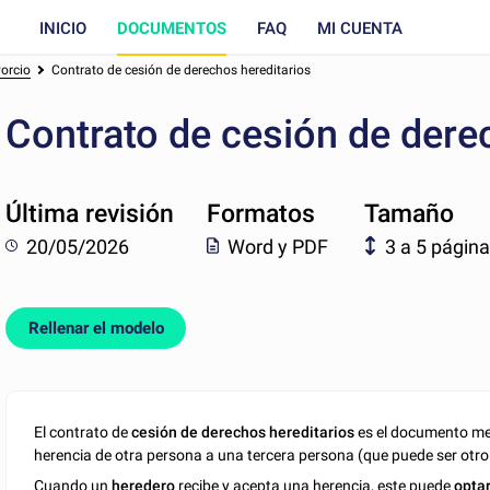
INICIO
DOCUMENTOS
FAQ
MI CUENTA
vorcio
Contrato de cesión de derechos hereditarios
Contrato de cesión de dere
Última revisión
Formatos
Tamaño
20/05/2026
Word y PDF
3 a 5 págin
Rellenar el modelo
El contrato de
cesión de derechos hereditarios
es el documento med
herencia de otra persona a una tercera persona (que puede ser otro
Cuando un
heredero
recibe y acepta una herencia, este puede
optar