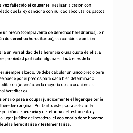
 vez fallecido el causante
. Realizar la cesión con
, dado que la ley sanciona con nulidad absoluta los pactos
e un precio (
compraventa de derechos hereditarios
). Sin
ón de derechos hereditarios
), o a cambio de un bien
s la universalidad de la herencia o una cuota de ella
. El
re propiedad particular alguna en los bienes de la
ser siempre alzado.
Se debe calcular un único precio para
o se puede poner precios para cada bien determinado
ditarios (además, en la mayoría de las ocasiones el
al hereditario).
sionario pasa a ocupar jurídicamente el lugar que tenía
eredero original. Por tanto, éste podrá solicitar la
 de petición de herencia y de reforma del testamento, y
o lugar jurídico del heredero,
el cesionario debe hacerse
 deudas hereditarias y testamentarias.