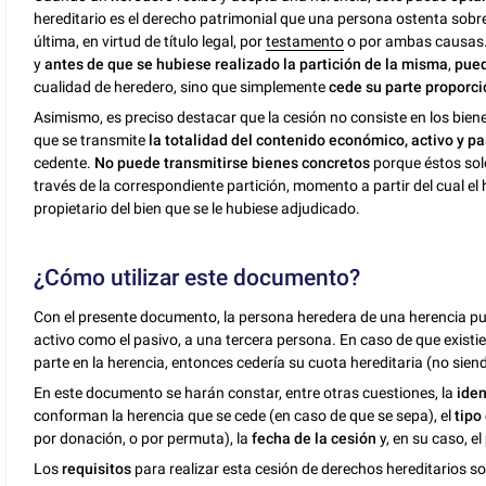
hereditario es el derecho patrimonial que una persona ostenta sobre
última, en virtud de título legal, por
testamento
o por ambas causas. 
y
antes de que se hubiese realizado la partición de la misma
,
pued
cualidad de heredero, sino que simplemente
cede su parte proporci
Asimismo, es preciso destacar que la cesión no consiste en los bien
que se transmite
la totalidad del contenido económico, activo y pa
cedente.
No puede transmitirse bienes concretos
porque éstos sol
través de la correspondiente partición, momento a partir del cual el 
propietario del bien que se le hubiese adjudicado.
¿Cómo utilizar este documento?
Con el presente documento, la persona heredera de una herencia pue
activo como el pasivo, a una tercera persona. En caso de que existie
parte en la herencia, entonces cedería su cuota hereditaria (no siendo
En este documento se harán constar, entre otras cuestiones, la
iden
conforman la herencia que se cede (en caso de que se sepa), el
tipo
por donación, o por permuta), la
fecha de la cesión
y, en su caso, el
Los
requisitos
para realizar esta cesión de derechos hereditarios so