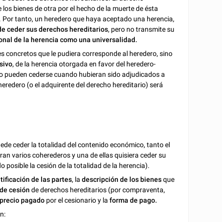
 los bienes de otra por el hecho de la muerte de ésta
Por tanto, un heredero que haya aceptado una herencia,
e ceder sus derechos hereditarios
, pero no transmite su
onal de la herencia como una universalidad.
es concretos que le pudiera corresponde al heredero, sino
sivo
, de la herencia otorgada en favor del heredero-
o pueden cederse cuando hubieran sido adjudicados a
heredero (o el adquirente del derecho hereditario) será
de ceder la totalidad del contenido económico, tanto el
ran varios coherederos y una de ellas quisiera ceder su
 posible la cesión de la totalidad de la herencia).
tificación de las partes
, la
descripción de los bienes
que
 de cesión
de derechos hereditarios (por compraventa,
precio pagado
por el cesionario y la
forma de pago.
n: