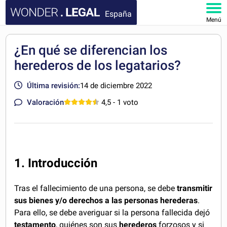
España
Menú
INICIO
¿En qué se diferencian los
herederos de los legatarios?
DOCUMENTOS
Última revisión:
14 de diciembre 2022
FAQ
Valoración
4,5
- 1 voto
MI CUENTA
1. Introducción
Tras el fallecimiento de una persona, se debe
transmitir
sus bienes y/o derechos a las personas herederas
.
Para ello, se debe averiguar si la persona fallecida dejó
testamento
, quiénes son sus
herederos
forzosos y si