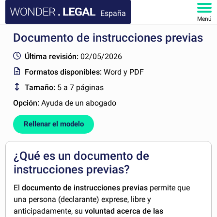
España
Menú
Documento de instrucciones previas
INICIO
Última revisión:
02/05/2026
DOCUMENTOS
Formatos disponibles:
Word y PDF
Tamaño:
5 a 7 páginas
FAQ
Opción:
Ayuda de un abogado
MI CUENTA
Rellenar el modelo
¿Qué es un documento de
instrucciones previas?
El
documento de instrucciones previas
permite que
una persona (declarante) exprese, libre y
anticipadamente, su
voluntad acerca de las