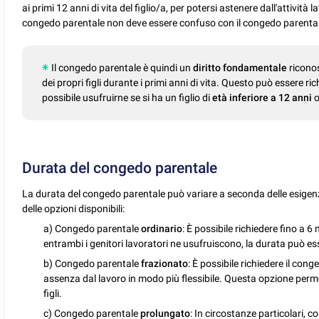
ai primi 12 anni di vita del figlio/a, per potersi astenere dall'attività 
congedo parentale non deve essere confuso con il congedo parentale o
Il congedo parentale è quindi un
diritto fondamentale
riconos
dei propri figli durante i primi anni di vita. Questo può essere ri
possibile usufruirne se si ha un figlio di
età inferiore a 12 anni
o
Durata del congedo parentale
La durata del congedo parentale può variare a seconda delle esigenze
delle opzioni disponibili:
a) Congedo parentale
ordinario
: È possibile richiedere fino a 
entrambi i genitori lavoratori ne usufruiscono, la durata può e
b) Congedo parentale
frazionato
: È possibile richiedere il cong
assenza dal lavoro in modo più flessibile. Questa opzione permette
figli.
c) Congedo parentale
prolungato
: In circostanze particolari, c