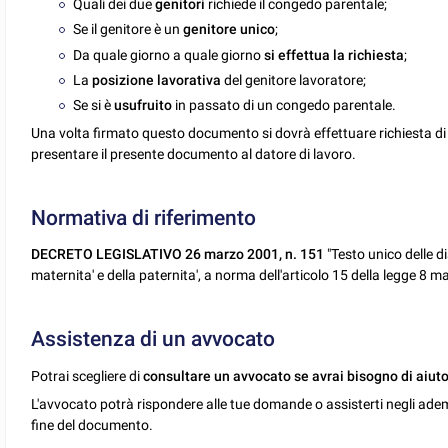
Quali dei due
genitori
richiede il congedo parentale;
Se il genitore è un
genitore unico
;
Da quale giorno a quale giorno
si effettua la richiesta
;
La
posizione lavorativa
del genitore lavoratore;
Se si è
usufruito
in passato di un congedo parentale.
Una volta firmato questo documento si dovrà effettuare richiesta di
presentare il presente documento al datore di lavoro.
Normativa di riferimento
DECRETO LEGISLATIVO 26 marzo 2001, n. 151
"Testo unico delle di
maternita' e della paternita', a norma dell'articolo 15 della legge 8 m
Assistenza di un avvocato
Potrai scegliere di
consultare un avvocato se avrai bisogno di aiuto
L'avvocato potrà rispondere alle tue domande o assisterti negli ade
fine del documento.