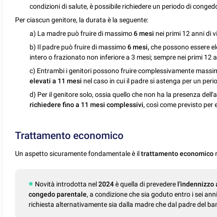
condizioni di salute, è possibile richiedere un periodo di conge
Per ciascun genitore, la durata è la seguente:
a) La madre può fruire di massimo
6 mesi
nei primi 12 anni di vi
b) Il padre può fruire di massimo
6 mesi,
che possono essere
el
intero o frazionato non inferiore a 3 mesi; sempre nei primi 12 ann
c) Entrambi i genitori possono fruire complessivamente massi
elevati a 11 mesi
nel caso in cui il padre si astenga per un peri
d) Per il genitore solo, ossia quello che non ha la presenza dell'a
richiedere fino a 11 mesi complessivi
, così come previsto per 
Trattamento economico
Un aspetto sicuramente fondamentale è il
trattamento economico
r
Novità introdotta nel
2024
è quella di prevedere
l'indennizzo 
congedo parentale
, a condizione che sia goduto entro i sei an
richiesta alternativamente sia dalla madre che dal padre del b