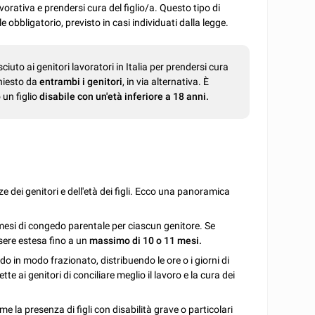
lavorativa e prendersi cura del figlio/a. Questo tipo di
bbligatorio, previsto in casi individuati dalla legge.
ciuto ai genitori lavoratori in Italia per prendersi cura
chiesto da
entrambi i genitori
, in via alternativa. È
 un figlio
disabile con un'età inferiore a 18 anni.
 dei genitori e dell'età dei figli. Ecco una panoramica
6 mesi di congedo parentale per ciascun genitore. Se
ssere estesa fino a un
massimo di 10 o 11 mesi.
edo in modo frazionato, distribuendo le ore o i giorni di
 ai genitori di conciliare meglio il lavoro e la cura dei
ome la presenza di figli con disabilità grave o particolari