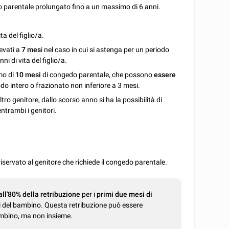
do parentale prolungato fino a un massimo di 6 anni.
ta del figlio/a.
evati a
7 mes
i nel caso in cui si astenga per un periodo
i di vita del figlio/a.
mo di
10 mesi
di congedo parentale, che possono
essere
odo intero o frazionato non inferiore a 3 mesi.
ltro genitore, dallo scorso anno si ha la possibilità di
entrambi i genitori.
iservato al genitore che richiede il congedo parentale.
all'80% della retribuzione
per i
primi due mesi di
ni del bambino. Questa retribuzione può essere
ambino, ma non insieme.