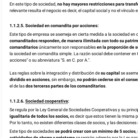
En este tipo de sociedad,
no hay mayores restricciones para transfe
relevante resulta el negocio es decir, el capital social y no el vínculo 
1.1.2.5. Sociedad en comandita por acciones:
Este tipo de empresa se asemeja en cierta medida a la sociedad en c
comanditados responden, de manera ilimitada con todo su patri
comanditarios
únicamente son responsables
en la proporción de 
la sociedad en comandita simple. La razón social debe contener e
acciones" o su abreviatura "S. en C. por A.".
Las reglas sobre la integración y distribución de
su capital
se asemej
dividido en acciones
, sin embargo,
no podrán cederse sin el conse
el de
las
dos terceras partes de los comanditarios
.
1.1.2.6.
Sociedad cooperativa
:
Se regula por la Ley General de Sociedades Cooperativas y su princi
igualitaria de todos los socios,
es decir que estos tienen la misma p
Por lo tanto, no existen diferentes clases de socios, y las decision
Este tipo de sociedades
se podrá crear con un mínimo de 5 socios
,
actividades de ahorro y préstamo
se regirán además por la Ley par