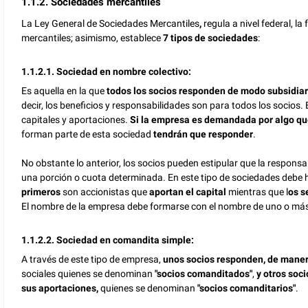
1.1.2. Sociedades mercantiles
La
Ley General de Sociedades Mercantiles
,
regula a nivel federal, l
mercantiles; asimismo, establece
7 tipos de sociedades
:
1.1.2.1. Sociedad en nombre colectivo:
Es aquella en la que
todos los socios responden de modo subsidiario
decir, los beneficios y responsabilidades son para todos los socios.
capitales y aportaciones.
Si la empresa es demandada por algo que
forman parte de esta sociedad
tendrán que responder
.
No obstante lo anterior, los socios pueden estipular que la responsabi
una porción o cuota determinada. En este tipo de sociedades debe
primeros
son accionistas que
aportan el capital
mientras que l
os s
El nombre de la empresa debe formarse con el nombre de uno o más
1.1.2.2. Sociedad en comandita simple:
A través de este tipo de empresa,
unos socios responden, de maner
sociales quienes se denominan
"socios comanditados"
,
y otros soc
sus aportaciones,
quienes se denominan
"socios comanditarios"
.