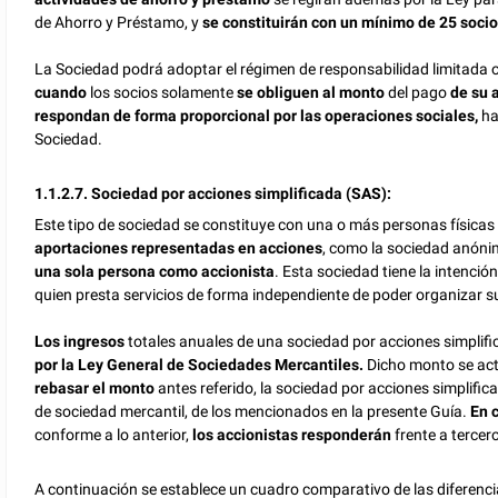
de Ahorro y Préstamo, y
se constituirán con un mínimo de 25 soci
La Sociedad podrá adoptar el régimen de responsabilidad limitada
cuando
los socios solamente
se obliguen al monto
del pago
de su 
respondan de forma proporcional por las operaciones sociales,
ha
Sociedad.
1.1.2.7. Sociedad por acciones simplificada (SAS):
Este tipo de sociedad se constituye con una o más personas física
aportaciones representadas en
acciones
, como la sociedad anónim
una sola persona como accionista
. Esta sociedad tiene la intenci
quien presta servicios de forma independiente de poder organizar 
Los ingresos
totales anuales de una sociedad por acciones simplifi
por la Ley General de Sociedades Mercantiles.
Dicho monto se act
rebasar el monto
antes referido, la sociedad por acciones simplifi
de sociedad mercantil, de los mencionados en la presente Guía.
En 
conforme a lo anterior,
los accionistas responderán
frente a tercer
A continuación se establece un cuadro comparativo de las diferenci