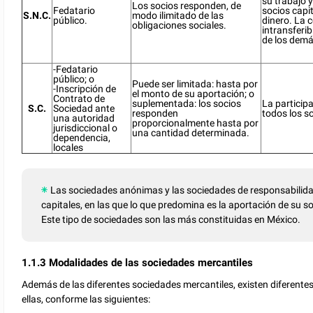
su trabajo y
Los socios responden, de
Fedatario
socios capi
S.N.C.
modo ilimitado de las
público.
dinero. La 
obligaciones sociales.
intransferib
de los demá
-Fedatario
público; o
Puede ser limitada: hasta por
-Inscripción de
el monto de su aportación; o
Contrato de
suplementada: los socios
La participa
S.C.
Sociedad ante
responden
todos los s
una autoridad
proporcionalmente hasta por
jurisdiccional o
una cantidad determinada.
dependencia,
locales
Las sociedades anónimas y las sociedades de responsabilid
capitales, en las que lo que predomina es la aportación de su 
Este tipo de sociedades son las más constituidas en México.
1.1.3 Modalidades de las sociedades mercantiles
Además de las diferentes sociedades mercantiles, existen diferent
ellas, conforme las siguientes: