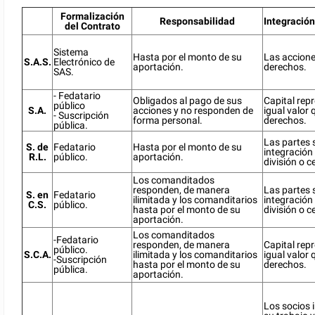
Formalización
Responsabilidad
Integración
del Contrato
Sistema
Hasta por el monto de su
Las accione
S.A.S.
Electrónico de
aportación.
derechos.
SAS.
- Fedatario
Obligados al pago de sus
Capital rep
público
S.A.
acciones y no responden de
igual valor
- Suscripción
forma personal.
derechos.
pública.
Las partes 
S. de
Fedatario
Hasta por el monto de su
integración 
R.L.
público.
aportación.
división o c
Los comanditados
responden, de manera
Las partes 
S. en
Fedatario
ilimitada y los comanditarios
integración 
C.S.
público.
hasta por el monto de su
división o c
aportación.
Los comanditados
-Fedatario
responden, de manera
Capital rep
público.
S.C.A.
ilimitada y los comanditarios
igual valor
-Suscripción
hasta por el monto de su
derechos.
pública.
aportación.
Los socios 