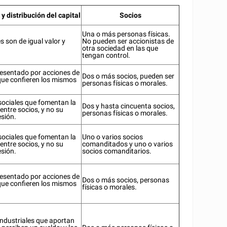
 y distribución del capital
Socios
Una o más personas físicas.
s son de igual valor y
No pueden ser accionistas de
otra sociedad en las que
tengan control.
resentado por acciones de
Dos o más socios, pueden ser
 que confieren los mismos
personas físicas o morales.
sociales que fomentan la
Dos y hasta cincuenta socios,
entre socios, y no su
personas físicas o morales.
esión.
sociales que fomentan la
Uno o varios socios
entre socios, y no su
comanditados y uno o varios
esión.
socios comanditarios.
resentado por acciones de
Dos o más socios, personas
 que confieren los mismos
físicas o morales.
industriales que aportan