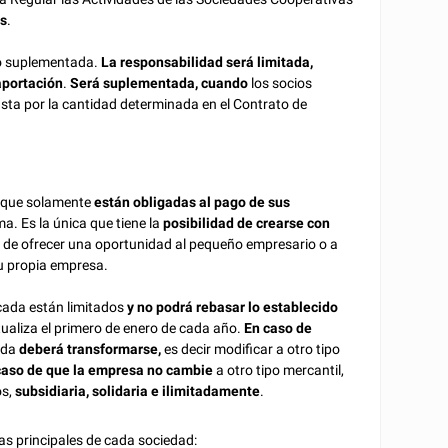
os
.
 o suplementada.
La responsabilidad será limitada,
aportación
.
Será suplementada, cuando
los socios
sta por la cantidad determinada en el Contrato de
s que solamente
están obligadas al pago de sus
a. Es la única que
tiene la
posibilidad de crearse con
ón de ofrecer una oportunidad al pequeño empresario o a
su propia empresa.
cada están limitados
y no podrá rebasar lo establecido
ualiza el primero de enero de cada año.
En caso de
cada
deberá transformarse,
es decir modificar a otro tipo
caso de que la empresa no cambie
a otro tipo mercantil,
os,
subsidiaria, solidaria e ilimitadamente
.
as principales de cada sociedad: