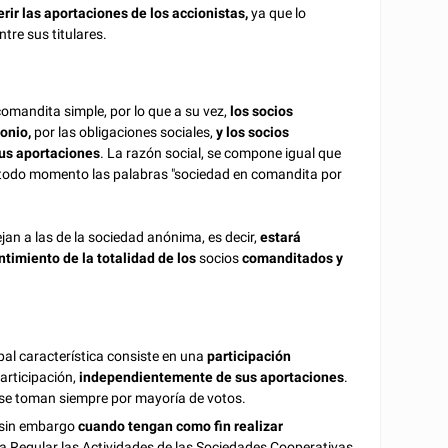
rir las aportaciones de los accionistas,
ya que lo
entre sus titulares.
omandita simple, por lo que a su vez,
los socios
monio,
por las obligaciones sociales,
y los socios
sus aportaciones
. La razón social, se compone igual que
n todo momento las palabras "sociedad en comandita por
an a las de la sociedad anónima, es decir,
estará
ntimiento de la totalidad de los
socios
comanditados y
pal característica consiste en una
participación
articipación,
independientemente de sus aportaciones
.
es se toman siempre por mayoría de votos.
 sin embargo
cuando tengan como fin realizar
a Regular las Actividades de las Sociedades Cooperativas