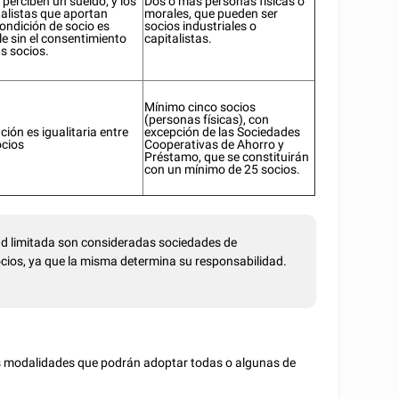
 perciben un sueldo; y los
Dos o más personas físicas o
talistas que aportan
morales, que pueden ser
condición de socio es
socios industriales o
le sin el consentimiento
capitalistas.
s socios.
Mínimo cinco socios
(personas físicas), con
ción es igualitaria entre
excepción de las Sociedades
ocios
Cooperativas de Ahorro y
Préstamo, que se constituirán
con un mínimo de 25 socios.
ad limitada son consideradas sociedades de
socios, ya que la misma determina su responsabilidad.
es modalidades que podrán adoptar todas o algunas de