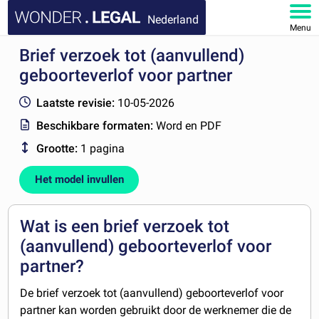
Nederland
Menu
Brief verzoek tot (aanvullend)
HOME
geboorteverlof voor partner
DOCUMENTEN
Laatste revisie:
10-05-2026
Beschikbare formaten:
Word en PDF
FAQ
Grootte:
1 pagina
MIJN ACCOUNT
Het model invullen
Wat is een brief verzoek tot
(aanvullend) geboorteverlof voor
partner?
De brief verzoek tot (aanvullend) geboorteverlof voor
partner kan worden gebruikt door de werknemer die de