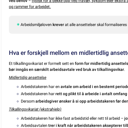
ved behov
–
typisk for å dekke opp ved fravær, sykdom eller ekstra
og rammer for arbeidet.
Arbeidsmiljøloven
krever
at alle ansettelser skal formalisere
Hva er forskjell mellom en midlertidlig ansette
Et tilkallingsvikariat er formelt sett en
form for midlertidig ansettel
bør inngås en særskilt arbeidsavtale ved bruk av tilkallingsvikar
.
Midlertidig ansettelse
Arbeidstakeren har en
avtale om arbeid i en bestemt period
Arbeidstakeren har
rett og plikt til å arbeide i avtalt omfang
Dersom
arbeidsgiver ønsker å si opp arbeidstakeren før den
Tilkallingsvikariat (ekstrahjelp)
Arbeidstakeren har ikke fast arbeidstid eller rett til arbeid –
jo
Arbeidsavtalen
trer i kraft når arbeidstakeren aksepterer ti