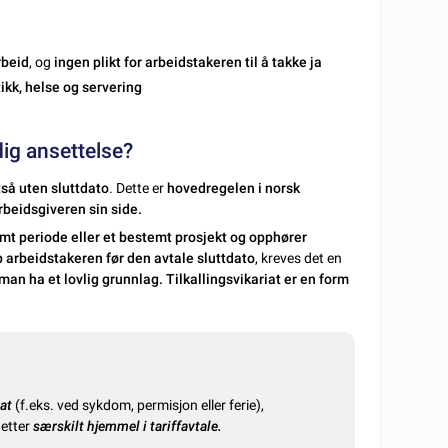
rbeid
, og
ingen plikt for arbeidstakeren til å takke ja
ikk, helse og servering
dig ansettelse?
tså uten sluttdato
. Dette er
hovedregelen i norsk
rbeidsgiveren sin side.
mt periode eller et bestemt prosjekt og opphører
p arbeidstakeren før den avtale sluttdato
, kreves det en
man ha et lovlig grunnlag. Tilkallingsvikariat er en form
iat
(f.eks. ved sykdom, permisjon eller ferie),
etter
særskilt hjemmel i tariffavtale.