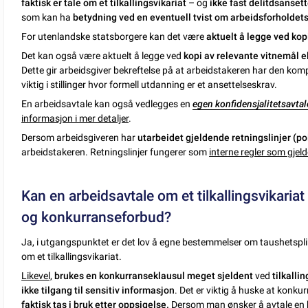
faktisk er tale om et tilkallingsvikariat
– og
ikke fast delitdsanset
som kan ha
betydning ved en eventuell tvist om arbeidsforholdets
For utenlandske statsborgere kan det være
aktuelt å legge ved kop
Det kan også være aktuelt å legge ved
kopi av relevante vitnemål 
Dette gir arbeidsgiver bekreftelse på at arbeidstakeren har den kom
viktig i stillinger hvor formell utdanning er et ansettelseskrav.
En arbeidsavtale kan også vedlegges en
egen konfidensjalitetsavtal
informasjon i mer detaljer
.
Dersom arbeidsgiveren har
utarbeidet gjeldende retningslinjer (po
arbeidstakeren. Retningslinjer fungerer som
interne regler som gjeld
Kan en arbeidsavtale om et tilkallingsvikaria
og konkurranseforbud?
Ja, i utgangspunktet er det lov å egne bestemmelser om taushetspli
om et tilkallingsvikariat.
Likevel,
brukes en konkurranseklausul meget sjeldent
ved
tilkalli
ikke tilgang til sensitiv informasjon
. Det er viktig å huske at konku
faktisk tas i bruk etter oppsigelse.
Dersom man ønsker å avtale en k