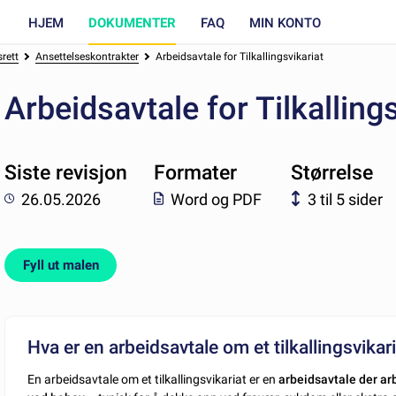
HJEM
DOKUMENTER
FAQ
MIN KONTO
rett
Ansettelseskontrakter
Arbeidsavtale for Tilkallingsvikariat
Arbeidsavtale for Tilkalling
Siste revisjon
Formater
Størrelse
26.05.2026
Word og PDF
3 til 5 sider
Fyll ut malen
Hva er en arbeidsavtale om et tilkallingsvikar
En arbeidsavtale om et tilkallingsvikariat er en
arbeidsavtale der arb