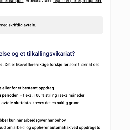
 arbeidstopper
. Arbeidsavtalen
regulerer plikter, rettigheter
s med
skriftlig avtale
.
lse og et tilkallingsvikariat?
se
. Det er likevel flere
viktige forskjeller
som tilsier at det
e eller for et bestemt oppdrag
 i perioden
– f.eks. 100 % stilling i seks måneder
 avtale sluttdato
, kreves det en
saklig grunn
bber kun når arbeidsgiver har behov
lbud
om arbeid, og
opphører automatisk ved oppdragets