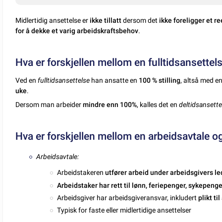
Midlertidig ansettelse er
ikke tillatt
dersom det
ikke foreligger et re
for å dekke et varig arbeidskraftsbehov
.
Hva er forskjellen mellom en fulltidsansettel
Ved en
fulltidsansettelse
han ansatte en
100 % stilling
, altså med e
uke
.
Dersom man arbeider
mindre enn 100%
, kalles det en
deltidsansette
Hva er forskjellen mellom en arbeidsavtale o
Arbeidsavtale:
Arbeidstakeren
utfører arbeid under arbeidsgivers le
Arbeidstaker har rett til lønn, feriepenger, sykepen
Arbeidsgiver har arbeidsgiveransvar, inkludert
plikt ti
Typisk for faste eller midlertidige ansettelser