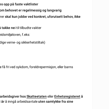
es opp på faste vaktlister
som behovet er regelmessig og langvarig
arer
skal kun jobbe ved konkret, uforutsett behov, ikke
 å takke ne
i til tilbudte vakter
eidsmiljøloven, f.eks:
ige verne- og sikkerhetstiltak)
e få fri ved sykdom, foreldrepermisjon, eller barns
m arbeidsgiver hos
Skatteetaten
eller
Enhetsregisteret
å
 år
å inngå arbeidsavtale
uten samtykke fra sine