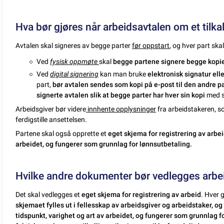
Hva bør gjøres når arbeidsavtalen om et tilkall
Avtalen skal signeres av begge parter
før oppstart
, og hver part ska
Ved
fysisk oppmøte
skal
begge partene signere begge kopie
Ved
digital signering
kan man bruke
elektronisk signatur ell
part,
bør avtalen sendes som kopi på e-post til den andre p
signerte avtalen slik at begge parter har hver sin kopi
med s
Arbeidsgiver bør videre
innhente opplysninger
fra arbeidstakeren, 
ferdigstille ansettelsen.
Partene skal også opprette et
eget skjema for registrering av arbe
arbeidet, og fungerer som grunnlag for lønnsutbetaling.
Hvilke andre dokumenter bør vedlegges arbeid
Det skal vedlegges et
eget skjema for registrering av arbeid
. Hver 
skjemaet fylles ut i fellesskap av arbeidsgiver og arbeidstaker, o
tidspunkt, varighet og art av arbeidet, og fungerer som grunnlag f