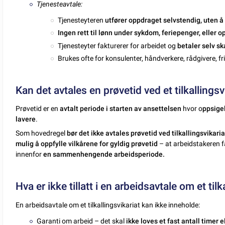
Tjenesteavtale:
Tjenesteyteren
utfører oppdraget selvstendig, uten å
Ingen rett til lønn under sykdom, feriepenger, eller 
Tjenesteyter fakturerer for arbeidet og
betaler selv sk
Brukes ofte for konsulenter, håndverkere, rådgivere, fr
Kan det avtales en prøvetid ved et tilkallingsv
Prøvetid er en
avtalt periode i starten av ansettelsen
hvor o
ppsigel
lavere
.
Som hovedregel
bør det ikke avtales prøvetid ved tilkallingsvikaria
mulig å oppfylle vilkårene for gyldig prøvetid
– at arbeidstakeren f
innenfor
en sammenhengende arbeidsperiode.
Hva er ikke tillatt i en arbeidsavtale om et tilk
En arbeidsavtale om et tilkallingsvikariat kan ikke inneholde:
Garanti om arbeid – det skal
ikke loves et fast antall timer e