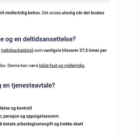
elt midlertidig behov.
Det anses
ulovlig når det brukes
se og en deltidsansettelse?
n
heltidsarbeidstid
som
vanligvis tilsvarer 37,5 timer per
lse
. Denne kan være
både fast og midlertidig
.
g en tjenesteavtale?
delse og kontroll
ger, pensjon og oppsigelsesvern
l å betale arbeidsgiveravgift og trekke skatt