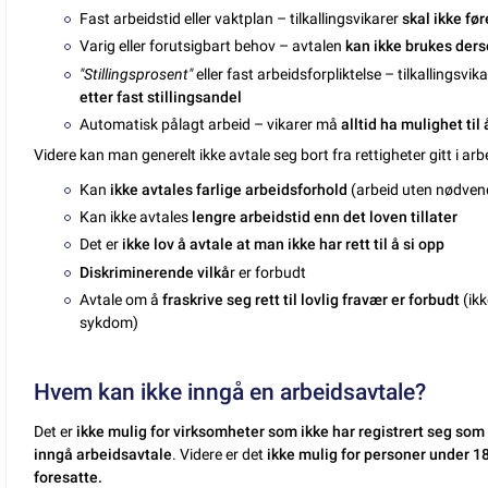
Fast arbeidstid eller vaktplan – tilkallingsvikarer
skal ikke før
Varig eller forutsigbart behov – avtalen
kan ikke brukes der
"Stillingsprosent"
eller fast arbeidsforpliktelse – tilkallingsvik
etter fast stillingsandel
Automatisk pålagt arbeid – vikarer må
alltid ha mulighet til
Videre kan man generelt ikke avtale seg bort fra rettigheter gitt i arb
Kan
ikke avtales farlige arbeidsforhold
(arbeid uten nødvend
Kan ikke avtales
lengre arbeidstid enn det loven tillater
Det er
ikke lov å avtale at man ikke har rett til å si opp
Diskriminerende vilkå
r er forbudt
Avtale om å
fraskrive seg rett til lovlig fravær er forbudt
(ikk
sykdom)
Hvem kan ikke inngå en arbeidsavtale?
Det er
ikke mulig for virksomheter som ikke har registrert seg so
inngå arbeidsavtale
. Videre er det
ikke mulig for personer under 18
foresatte.