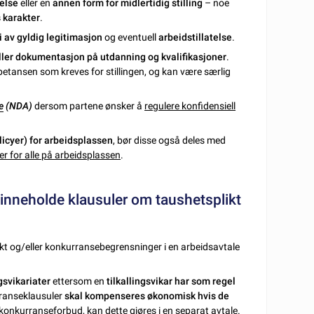
telse
eller en
annen form for midlertidig stilling
– noe
 karakter
.
i av gyldig legitimasjon
og eventuell
arbeidstillatelse
.
eller dokumentasjon på utdanning og kvalifikasjoner
.
petansen som kreves for stillingen, og kan være særlig
e
(NDA)
dersom partene ønsker å
regulere konfidensiell
licyer) for arbeidsplassen
, bør disse også deles med
er for alle på arbeidsplassen
.
t inneholde klausuler om taushetsplikt
kt og/eller konkurransebegrensninger i en arbeidsavtale
ngsvikariater
ettersom en
tilkallingsvikar har som regel
rranseklausuler
skal kompenseres økonomisk hvis de
onkurranseforbud, kan dette gjøres i en separat avtale.