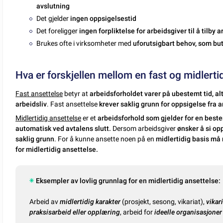
avslutning
Det gjelder
ingen oppsigelsestid
Det foreligger
ingen forpliktelse for arbeidsgiver til å tilby a
Brukes ofte i virksomheter med
uforutsigbart behov, som but
Hva er forskjellen mellom en fast og midlerti
Fast ansettelse
betyr at
arbeidsforholdet varer på ubestemt tid, al
arbeidsliv
. Fast ansettelse
krever saklig grunn for oppsigelse fra a
Midlertidig ansettelse
er et
arbeidsforhold som gjelder for en beste
automatisk ved avtalens slutt.
Dersom arbeidsgiver
ønsker å si op
saklig grunn
. For å kunne ansette noen på en
midlertidig basis må 
for midlertidig ansettelse.
Eksempler av lovlig grunnlag for en midlertidig ansettelse:
Arbeid av
midlertidig karakter
(prosjekt, sesong, vikariat),
vikar
praksisarbeid eller opplæring
, arbeid for
ideelle organisasjoner