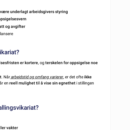
 være underlagt arbeidsgivers styring
oppsigelsesvern
att og avgifter
ilansere
ikariat?
sesfristen er kortere
, og
terskelen for oppsigelse noe
t
. Når
arbeidstid og omfang varierer
, er det ofte
ikke
år en
reell mulighet til å vise sin egnethet
i stillingen
allingsvikariat?
ller vakter