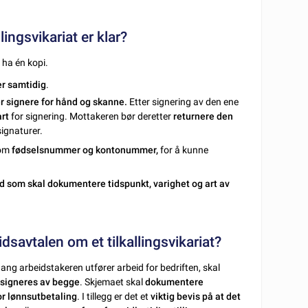
ingsvikariat er klar?
l ha én kopi.
r samtidig
.
er signere for hånd og skanne.
Etter signering av den ene
art
for signering. Mottakeren bør deretter
returnere den
ignaturer.
som
fødselsnummer og kontonummer,
for å kunne
id som skal dokumentere tidspunkt, varighet og art av
savtalen om et tilkallingsvikariat?
gang arbeidstakeren utfører arbeid for bedriften, skal
g signeres av begge
. Skjemaet skal
dokumentere
or lønnsutbetaling
. I tillegg er det et
viktig bevis på at det