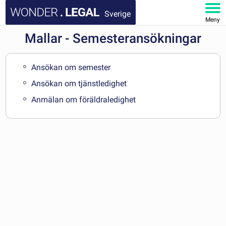
Sverige
Meny
Mallar - Semesteransökningar
STARTSIDA
DOKUMENT
Ansökan om semester
Ansökan om tjänstledighet
FAQ
Anmälan om föräldraledighet
MITT KONTO