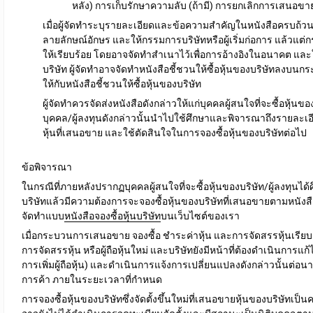
หลัง) การเก็บรักษาความลับ (ถ้ามี) การยกเลิกการเสนอขาย
เมื่อผู้จัดทำระบุรายละเอียดและข้อความสำคัญในหนังสือครบถ้วนแ
ลายลักษณ์อักษร และให้กรรมการบริษัทหรือผู้เริ่มก่อการ แล้วแต่
ให้เรียบร้อย โดย
อาจจัดทำสำเนาไว้เพื่อการอ้างอิง
ในอนาคต และ
บริษัท
ผู้จัดทำ
อาจจัดทำหนังสือชี้ชวนให้ซื้อหุ้นของบริษัทลงบนก
ให้กับหนังสือชี้ชวนให้ซื้อหุ้นของบริษัท
ผู้จัดทำควร
จัดส่งหนังสือดังกล่าวให้แก่บุคคลผู้สนใจที่จะซื้อหุ้
บุคคล/ผู้ลงทุนดังกล่าวนั้นนำไปใช้ศึกษาและพิจารณาถึงรายละเอี
หุ้นที่เสนอขาย และใช้ตัดสินใจในการจองซื้อหุ้นของบริษัทต่อไป
ข้อพิจารณา
ในกรณีที่ภายหลังปรากฏบุคคลผู้สนใจที่จะซื้อหุ้นของบริษัท/ผู้ลงทุนได
บริษัทแล้ว
มีความต้องการจะจองซื้อหุ้นของบริษัทที่เสนอขาย
ตามหนังสือ
จัดทำแบบ
หนังสือจองซื้อหุ้นบริษัท
บนเว็บไซต์ของเรา
เมื่อกระบวนการเสนอขาย จองซื้อ ชำระค่าหุ้น และการจัดสรรหุ้นเรียบ
การจัดสรรหุ้น
หรือผู้ถือหุ้นใหม่ และบริษัทยังมีหน้าที่ต้องดำเนินการ
แก้
การเพิ่มผู้ถือหุ้น) และดำเนินการ
แจ้งการเปลี่ยนแปลงดังกล่าวนั้นต่อน
การค้า ภายในระยะเวลาที่กำหนด
การจองซื้อหุ้นของบริษัทซึ่งจัดตั้งขึ้นใหม่ที่เสนอขายหุ้นของบริษัทเป็นค