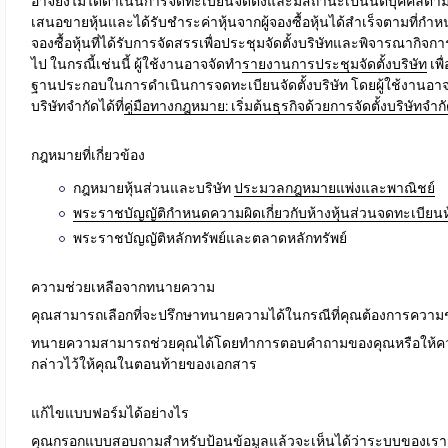
อาจยังไม่ได้ดำเนินการจดทะเบียนจัดตั้งและมีสถานะเป็นนิติบุคคลตา
เสนอขายหุ้นและได้รับชำระค่าหุ้นจากผู้จองซื้อหุ้นได้สำเร็จ
ตามที่กำหน
จองซื้อหุ้นที่ได้รับการจัดสรรเพื่อประชุมจัดตั้งบริษัทและพิจารณากิจก
ไป ในกรณี้เช่นนี้ ผู้ใช้งาน
อาจจัดทำ
รายงานการประชุมจัดตั้งบริษัท
เพื
ฐานประกอบในการดำเนินการจดทะเบียนจัดตั้งบริษัท
โดยผู้ใช้งานอาจ
บริษัทจำกัดได้ที่
คู่มือทางกฎหมาย: เริ่มต้นธุรกิจด้วยการจัดตั้งบริษัทจำก
กฎหมายที่เกี่ยวข้อง
กฎหมายหุ้นส่วนและบริษัท
ประมวลกฎหมายแพ่งและพาณิชย์
พระราชบัญญัติกำหนดความผิดเกี่ยวกับห้างหุ้นส่วนจดทะเบียนห้
พระราชบัญญัติหลักทรัพย์และตลาดหลักทรัพย์
ความช่วยเหลือจากทนายความ
คุณสามารถเลือกที่จะ
ปรึกษาทนายความได้ในกรณีที่คุณต้องการความช
ทนายความสามารถช่วยคุณได้โดยทำการตอบคำถามของคุณหรือให้ความ
กล่าวไว้ให้คุณในตอนท้ายของเอกสาร
แก้ไขแบบฟอร์มได้อย่างไร
คุณกรอกแบบสอบถามสำหรับป้อนข้อมูลแล้วจะเห็นได้ว่าระบบของเราจะ