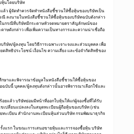
หุ้นโดยบริษัท
ล้ว ผู้จัดทำควร
จัดทำหนังสือชี้ชวนให้ซื้อหุ้นของบริษัทเป็น
กรณี ลงนาม
ในหนังสือชี้ชวนให้ซื้อหุ้นของบริษัทฉบับดังกล่าว
ในกรณีที่บริษัทมีกระดาษหัวจดหมายตราสัญลักษณ์ของ
ระดาษดังกล่าว
เพื่อเพิ่ม
ความเป็นทางการและความน่าเชื่อถือ
นของบริษัท/ผู้ลงทุน โดยวิธีการเฉพาะเจาะจงและส่วนบุคคล
เพื่อ
ยดสิทธิประโยชน์ เงื่อนไข ความเสี่ยง และข้อจำกัดสิทธิของ
้ศึกษาและพิจารณาข้อมูลในหนังสือชี้ชวนให้ซื้อหุ้นของ
ฉบับนี้ บุคคล/ผู้ลงทุนดังกล่าวนั้น
อาจพิจารณาเลือกใช้และ
ร้อยแล้ว
บริษัทย่อมมีหน้าที่ออกใบหุ้นให้แก่ผู้จองซื้อที่ได้รับ
ไขเปลี่ยนแปลงลงในสมุดทะเบียนผู้ถือหุ้นของบริษัท
(เช่น
ายทะเบียน
สำนักงานทะเบียนหุ้นส่วนบริษัท กรมพัฒนาธุรกิจ
รั้งแรก
ในขณะการเสนอขายหุ้นและการจองซื้อหุ้น
บริษัท