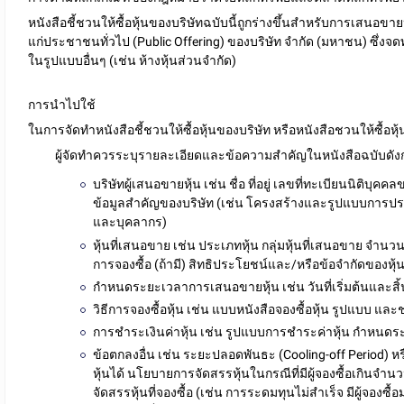
หนังสือชี้ชวนให้ซื้อหุ้นของบริษัทฉบับนี้
ถูกร่างขึ้นสำหรับการเสนอขายหุ
แก่ประชาชนทั่วไป (Public Offering) ของบริษัท จำกัด (มหาชน) ซึ่งจ
ในรูปแบบอื่นๆ (เช่น ห้างหุ้นส่วนจำกัด)
การนำไปใช้
ในการจัดทำหนังสือชี้ชวนให้ซื้อหุ้นของบริษัท หรือหนังสือชวนให้ซื้อหุ้
ผู้จัดทำควร
ระบุรายละเอียดและข้อความสำคัญ
ในหนังสือฉบับดั
บริษัทผู้เสนอขายหุ้น
เช่น ชื่อ ที่อยู่ เลขที่ทะเบียนนิติบ
ข้อมูลสำคัญของบริษัท (เช่น โครงสร้างและรูปแบบการปร
และบุคลากร)
หุ้นที่เสนอขาย
เช่น ประเภทหุ้น กลุ่มหุ้นที่เสนอขาย จำนว
การจองซื้อ (ถ้ามี) สิทธิประโยชน์และ/หรือข้อจำกัดของหุ้น
กำหนดระยะเวลาการเสนอขายหุ้น
เช่น วันที่เริ่มต้นแ
วิธีการจองซื้อหุ้น
เช่น แบบหนังสือจองซื้อหุ้น รูปแบบ และช
การชำระเงินค่าหุ้น
เช่น รูปแบบการชำระค่าหุ้น กำหนดระ
ข้อตกลงอื่น
เช่น ระยะปลอดพันธะ (Cooling-off Period) หรือ
หุ้นได้ นโยบายการจัดสรรหุ้นในกรณีที่มีผู้จองซื้อเกินจำนว
จัดสรรหุ้นที่จองซื้อ (เช่น การระดมทุนไม่สำเร็จ มีผู้จองซ