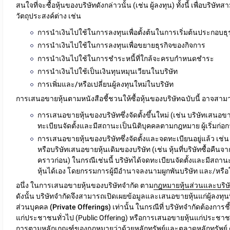
สนใจที่จะซื้อหุ้นของบริษัท
ดังกล่าวนั้น (เช่น ผู้ลงทุน) ทั้งนี้ เพื่อบริษัท
วัตถุประสงค์ต่าง
เช่น
การนำเงินไปใช้ในการลงทุนเพื่อ
ตั้งต้นในการเริ่มต้นประกอบธุ
การนำเงินไปใช้ในการลงทุนเพื่อ
ขยายธุรกิจ
ของกิจการ
การนำเงินไปใช้ในการ
ชำระหนี้
ที่ใกล้จะครบกำหนดชำระ
การนำเงินไปใช้เป็น
เงินทุนหมุนเวียน
ในบริษัท
การ
เพิ่มและ/หรือเปลี่ยนผู้ลงทุนใหม่
ในบริษัท
การเสนอขายหุ้นตามหนังสือชี้ชวนให้ซื้อหุ้นของบริษัทฉบับนี้ อาจ
สามา
การเสนอขายหุ้นของบริษัทซึ่งจัดตั้งขึ้นใหม่
(เช่น บริษัทเสนอขาย
ทะเบียนจัดตั้งและมีสถานะเป็นนิติบุคคลตามกฎหมาย ผู้เริ่มก่
การเสนอขายหุ้นของบริษัทซึ่งจัดตั้งและจดทะเบียนอยู่แล้ว
เช่น 
หรือบริษัทเสนอขายหุ้นเดิมของบริษัท (เช่น หุ้นที่บริษัทซื้อคืนจ
คราวก่อน) ในกรณีเช่นนี้ บริษัทได้จดทะเบียนจัดตั้งและมีสถา
หุ้นได้เอง โดยกรรมการผู้มีอำนาจลงนามผูกพันบริษัท และ/หรือโด
อนึ่ง ในการเสนอขายหุ้นของบริษัทจำกัด ตาม
กฎหมายหุ้นส่วนและบริษ
ดังนั้น บริษัทจำกัดจึง
สามารถเปิดเผยข้อมูลและเสนอขายหุ้นแก่ผู้ลงทุ
ส่วนบุคคล (Private Offerings) เท่านั้น
ในกรณีที่ บริษัทจำกัดต้องกา
แก่ประชาชนทั่วไป (Public Offering) หรือการเสนอขายหุ้นแก่ประชาชน
การตามหลักเกณฑ์ของกฎหมายว่าด้วยหลักทรัพย์และตลาดหลักทรัพย์ 