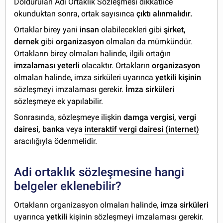
Doldurulan Adi Ortaklık Sözleşmesi dikkatlice
okunduktan sonra, ortak sayısınca
çıktı alınmalıdır.
Ortaklar birey yani
insan
olabilecekleri gibi
şirket,
dernek
gibi
organizasyon
olmaları da mümkündür.
Ortakların birey olmaları halinde, ilgili ortağın
imzalaması yeterli
olacaktır. Ortakların
organizasyon
olmaları halinde, imza sirküleri uyarınca
yetkili kişinin
sözleşmeyi imzalaması gerekir.
İmza sirküleri
sözleşmeye ek yapılabilir.
Sonrasında, sözleşmeye ilişkin
damga vergisi, vergi
dairesi, banka
veya
interaktif vergi dairesi (internet)
aracılığıyla ödenmelidir.
Adi ortaklık sözleşmesine hangi
belgeler eklenebilir?
Ortakların organizasyon olmaları halinde,
imza sirküleri
uyarınca
yetkili
kişinin sözleşmeyi imzalaması gerekir.