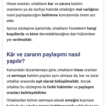
Hisse oranları, ortakların
kar
ve
zarara
katılım
oranlarını ya da tasfiye halinde ortaklığın
mal varlığının
nasıl paylaşılacağını
belirleme
konularında önem arz
eder.
Ayrıca sözleşme içerisinde, ortakların hisselerini
hangi
koşullarda
ve
kime
devredebileceğine dair hükümlere
yer
verilmelidir.
Kâr ve zararın paylaşımı nasıl
yapılır?
Kanundaki düzenlemeye göre, ortakların
hisse
oranları
ve
sermaye
katılım payları aynı olmasa da, kar ve zarar
ortaklar arasında
eşit olarak bölüşülmelidir.
Ancak
ortaklar bu sözleşme ile
farklı hükümler
ve
paylaşım
oranları belirleyebilirler.
Ortaklardan birinin sermaye olarak
emeğini
koyması
halinde, bu ortağın
zarara katılmayacağı
şeklinde karar