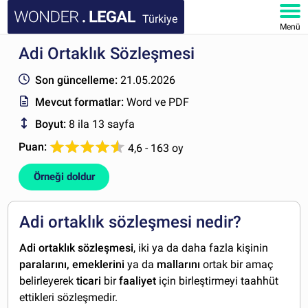
Türkiye
Menü
Adi Ortaklık Sözleşmesi
ANA SAYFA
Son güncelleme:
21.05.2026
BELGELER
Mevcut formatlar:
Word ve PDF
Boyut:
8 ila 13 sayfa
SSS
Puan:
4,6 - 163 oy
HESABIM
Örneği doldur
Adi ortaklık sözleşmesi nedir?
Adi ortaklık sözleşmesi
, iki ya da daha fazla kişinin
paralarını, emeklerini
ya da
mallarını
ortak bir amaç
belirleyerek
ticari
bir
faaliyet
için birleştirmeyi taahhüt
ettikleri sözleşmedir.