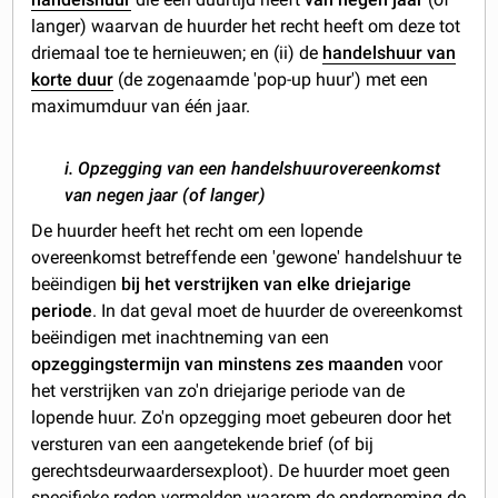
langer) waarvan de huurder het recht heeft om deze tot
driemaal toe te hernieuwen; en (ii) de
handelshuur van
korte duur
(de zogenaamde 'pop-up huur') met een
maximumduur van één jaar.
i. Opzegging van een handelshuurovereenkomst
van negen jaar (of langer)
De huurder heeft het recht om een lopende
overeenkomst betreffende een 'gewone' handelshuur te
beëindigen
bij het verstrijken van elke driejarige
periode
. In dat geval moet de huurder de overeenkomst
beëindigen met inachtneming van een
opzeggingstermijn van minstens zes maanden
voor
het verstrijken van zo'n driejarige periode van de
lopende huur. Zo'n opzegging moet gebeuren door het
versturen van een aangetekende brief (of bij
gerechtsdeurwaardersexploot). De huurder moet geen
specifieke reden vermelden waarom de onderneming de