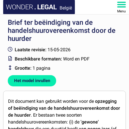
België
Menu
Brief ter beëindiging van de
HOME
handelshuurovereenkomst door de
DOCUMENTEN
huurder
Laatste revisie:
15-05-2026
FAQ
Beschikbare formaten:
Word en PDF
MIJN ACCOUNT
Grootte:
1 pagina
Het model invullen
Dit document kan gebruikt worden voor de
opzegging
of beëindiging van de handelshuurovereenkomst door
de huurder
. Er bestaan twee soorten
handelshuurovereenkomsten: (i) de
'gewone'
handelshuur
die een duurtijd heeft
van negen jaar
(of