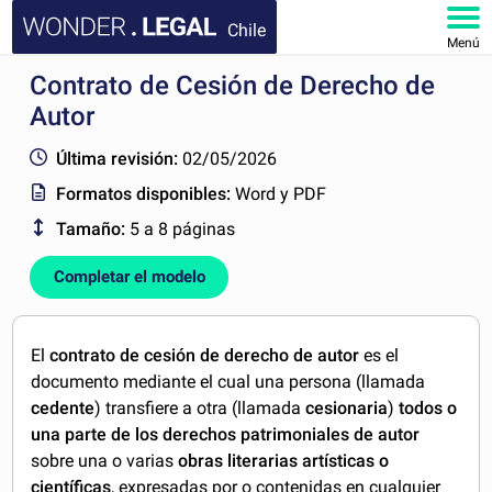
Chile
Menú
Contrato de Cesión de Derecho de
INICIO
Autor
DOCUMENTOS
Última revisión:
02/05/2026
Formatos disponibles:
Word y PDF
FAQ
Tamaño:
5 a 8 páginas
MI CUENTA
Completar el modelo
El
contrato de cesión de derecho de autor
es el
documento mediante el cual una persona (llamada
cedente
) transfiere a otra (llamada
cesionaria
)
todos o
una parte de los derechos patrimoniales de autor
sobre una o varias
obras literarias artísticas o
científicas
, expresadas por o contenidas en cualquier