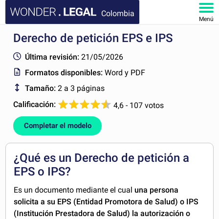
Colombia
Menú
Derecho de petición EPS e IPS
INICIO
Última revisión:
21/05/2026
DOCUMENTOS
Formatos disponibles:
Word y PDF
Tamaño:
2 a 3 páginas
FAQ
Calificación:
4,6 - 107 votos
MI CUENTA
Completar el modelo
¿Qué es un Derecho de petición a
EPS o IPS?
Es un documento mediante el cual
una persona
solicita a su EPS (Entidad Promotora de Salud) o IPS
(Institución Prestadora de Salud) la autorización o