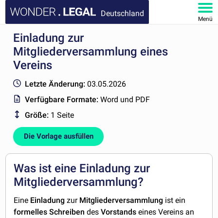
Deutschland
Menü
Einladung zur
HOMEPAGE
Mitgliederversammlung eines
DOKUMENTE
Vereins
Letzte Änderung:
03.05.2026
FAQ
Verfügbare Formate:
Word und PDF
KONTAKT
Größe:
1 Seite
Die Vorlage ausfüllen
MEIN KONTO
Was ist eine Einladung zur
Mitgliederversammlung?
Eine
Einladung
zur
Mitgliederversammlung
ist ein
formelles
Schreiben
des
Vorstands
eines Vereins an