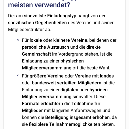
meisten verwendet?
Der am
sinnvollste
Einladungstyp
hängt von den
spezifischen
Gegebenheiten
des Vereins und seiner
Mitgliederstruktur ab.
Für
lokale
oder
kleinere
Vereine
, bei denen der
persönliche
Austausch
und die
direkte
Gemeinschaft
im Vordergrund stehen, ist die
Einladung
zu einer
physischen
Mitgliederversammlung
oft die beste Wahl.
Für
größere
Vereine
oder
Vereine
mit
landes
-
oder
bundesweit
verteilten Mitgliedern
ist die
Einladung zu einer
digitalen
oder
hybriden
Mitgliederversammlung
sinnvoller. Diese
Formate
erleichtern
die
Teilnahme
für
Mitglieder
mit längeren Anfahrtswegen und
können die
Beteiligung insgesamt
erhöhen
, da
sie
flexiblere
Teilnahmemöglichkeiten
bieten.