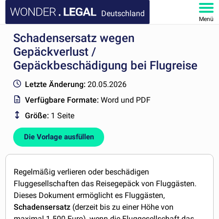
Deutschland
Menü
Schadensersatz wegen
HOMEPAGE
Gepäckverlust /
DOKUMENTE
Gepäckbeschädigung bei Flugreise
Letzte Änderung:
20.05.2026
FAQ
Verfügbare Formate:
Word und PDF
KONTAKT
Größe:
1 Seite
Die Vorlage ausfüllen
MEIN KONTO
Regelmäßig verlieren oder beschädigen
Fluggesellschaften das Reisegepäck von Fluggästen.
Dieses Dokument ermöglicht es Fluggästen,
Schadensersatz
(derzeit bis zu einer Höhe von
maximal 1.500 Euro),
wenn die Fluggesellschaft das