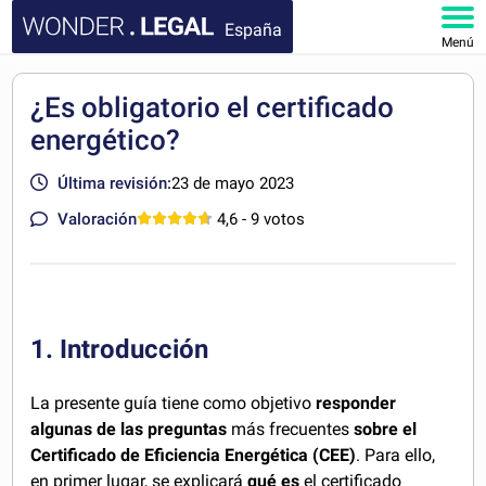
España
Menú
INICIO
¿Es obligatorio el certificado
energético?
DOCUMENTOS
Última revisión:
23 de mayo 2023
FAQ
Valoración
4,6
- 9 votos
MI CUENTA
1. Introducción
La presente guía tiene como objetivo
responder
algunas de las preguntas
más frecuentes
sobre el
Certificado de Eficiencia Energética (CEE)
. Para ello,
en primer lugar, se explicará
qué es
el certificado