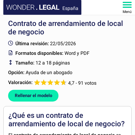
España
Menú
Contrato de arrendamiento de local
INICIO
de negocio
DOCUMENTOS
Última revisión:
22/05/2026
Formatos disponibles:
Word y PDF
FAQ
Tamaño:
12 a 18 páginas
MI CUENTA
Opción:
Ayuda de un abogado
Valoración:
4,7 - 91 votos
Rellenar el modelo
¿Qué es un contrato de
arrendamiento de local de negocio?