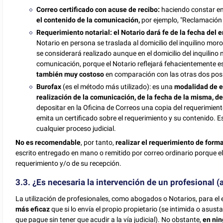
Correo certificado con acuse de recibo:
haciendo constar en
el contenido de la comunicación,
por ejemplo, "Reclamación 
Requerimiento notarial:
el Notario dará fe de la fecha del 
Notario en persona se traslada al domicilio del inquilino moro
se considerará realizado aunque en el domicilio del inquilino
comunicación, porque el Notario reflejará fehacientemente e
también muy costoso
en comparación con las otras dos posi
Burofax
(es el método más utilizado): es una
modalidad de e
realización de la comunicación, de la fecha de la misma, d
depositar en la Oficina de Correos una copia del requerimiento
emita un certificado sobre el requerimiento y su contenido. E
cualquier proceso judicial.
No es recomendable
, por tanto,
realizar el requerimiento de forma
escrito entregado en mano o remitido por correo ordinario porque el
requerimiento y/o de su recepción.
3.3. ¿Es necesaria la intervención de un profesional 
La utilización de profesionales, como abogados o Notarios, para el 
más eficaz
que si lo envía el propio propietario (se intimida o asus
que pague sin tener que acudir a la vía judicial). No obstante,
en nin