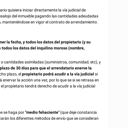
rio quisiera iniciar directamente la vía judicial de
l desalojo del inmueble pagando las cantidades adeudadas
do, manteniéndose en vigor el contrato de arrendamiento.
er la fecha, y todos los datos del propietario (y su
a
todos los datos del inquilino moroso (nombre,
s
o cantidades asimiladas (suministros, comunidad, etc), y
plazo de 30 días para que el arrendatario enerve la
icho plazo, el
propietario podrá acudir a la vía judicial
si
 enervar la acción una vez, por lo que se si se retrasa en
 el propietario tendrá derecho de acudir a la vía judicial
que se haga por
"medio fehaciente"
(que deje constancia
izarán los diferentes métodos de envío que se consideran