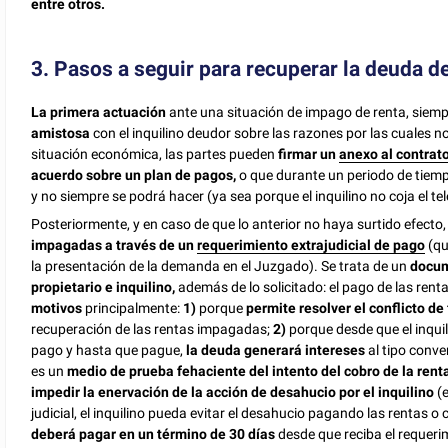
entre otros.
3. Pasos a seguir para recuperar la deuda 
La primera actuación
ante una situación de impago de renta, siemp
amistosa
con el inquilino deudor sobre las razones por las cuales n
situación económica, las partes pueden
firmar un
anexo al contrat
acuerdo sobre un plan de pagos,
o que durante un periodo de tiem
y no siempre se podrá hacer (ya sea porque el inquilino no coja el te
Posteriormente, y en caso de que lo anterior no haya surtido efecto
impagadas a través de un
requerimiento extrajudicial de pago
(qu
la presentación de la demanda en el Juzgado). Se trata de un
docu
propietario e inquilino,
además de lo solicitado: el pago de las ren
motivos
principalmente:
1)
porque
permite resolver el conflicto d
recuperación de las rentas impagadas;
2)
porque desde que el inquil
pago y hasta que pague,
la deuda generará intereses
al tipo conven
es un
medio de prueba fehaciente del intento del cobro de la renta,
impedir la enervación de la acción de desahucio por el inquilino
(
judicial, el inquilino pueda evitar el desahucio pagando las rentas 
deberá pagar en un término de 30 días
desde que reciba el requerim