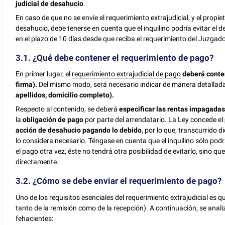
judicial de desahucio
.
En caso de que no se envíe el requerimiento extrajudicial, y el propieta
desahucio, debe tenerse en cuenta que el inquilino podría evitar e
en el plazo de 10 días desde que reciba el requerimiento del Juzga
3.1. ¿Qué debe contener el requerimiento de pago?
En primer lugar, el
requerimiento extrajudicial de pago
deberá conten
firma).
Del mismo modo, será necesario indicar de manera detallad
apellidos, domicilio completo).
Respecto al contenido, se deberá
especificar las rentas impagada
la
obligación de pago
por parte del arrendatario. La Ley concede el
acción de desahucio pagando lo debido
, por lo que, transcurrido d
lo considera necesario. Téngase en cuenta que el inquilino sólo podrá
el pago otra vez, éste no tendrá otra posibilidad de evitarlo, sino que
directamente.
3.2. ¿Cómo se debe enviar el requerimiento de pago?
Uno de los requisitos esenciales del requerimiento extrajudicial es 
tanto de la remisión como de la recepción). A continuación, se anal
fehacientes: