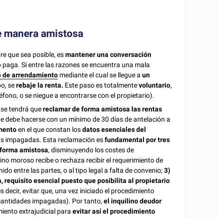
de manera amistosa
re que sea posible, es
mantener una conversación
o paga. Si entre las razones se encuentra una mala
o de arrendamiento
mediante el cual se llegue a
un
po, se
rebaje la renta.
Este paso es totalmente
voluntario
,
léfono, o se niegue a encontrarse con el propietario).
, se tendrá que
reclamar de forma amistosa las rentas
e debe hacerse con un mínimo de 30 días de antelación a
mento
en el que constan los
datos esenciales del
tas impagadas. Esta reclamación es
fundamental por tres
e forma amistosa
, disminuyendo los costes de
ino moroso recibe o rechaza recibir el requerimiento de
ido entre las partes, o al tipo legal a falta de convenio;
3)
 requisito esencial puesto que posibilita al propietario
es decir, evitar que, una vez iniciado el procedimiento
o cantidades impagadas). Por tanto,
el inquilino deudor
iento extrajudicial para
evitar así el procedimiento