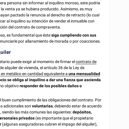
cera persona sin informar al inquilino moroso, este podría
e la venta ya se hubiera producido. Asimismo, es muy
hayan pactado la renuncia al derecho de retracto (lo cual
car al inquilino su intención de vender el inmueble con
ación del contrato de compraventa.
roso, es fundamental que éste
siga cumpliendo con sus
denunciarle por allanamiento de morada o por coacciones.
uiler
pietario puede exigir al momento de firmar el
contrato de
e alquiler de vivienda, el artículo 36 de la Ley de
a
en metálico en cantidad equivalente a
una mensualidad
io se obliga al inquilino a dar una fianza que ascienda
mo objetivo
responder de los posibles daños o
l buen cumplimiento de las obligaciones del contrato. Por
ías adicionales son
voluntarias
, debiendo estar de acuerdo
a
, siendo las más comunes las siguientes:
depósitos,
ersonales privados
(es importante que el propietario
er
(algunas aseguradoras cubren el impago del alquiler),