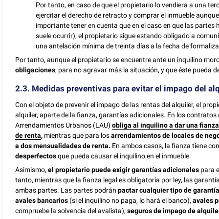
Por tanto, en caso de que el propietario lo vendiera a una ter
ejercitar el derecho de retracto y comprar el inmueble aunqu
importante tener en cuenta que en el caso en que las partes 
suele ocurrir), el propietario sigue estando obligado a comuni
una antelación mínima de treinta días a la fecha de formaliz
Por tanto, aunque el propietario se encuentre ante un inquilino mo
obligaciones
, para no agravar más la situación, y que éste pueda 
2.3. Medidas preventivas para evitar el impago del alq
Con el objeto de prevenir el impago de las rentas del alquiler, el pro
alquiler
, aparte de la fianza, garantías adicionales. En los contratos d
Arrendamientos Urbanos (LAU)
obliga al inquilino a dar una fianz
de renta
,
mientras que para los
arrendamientos de locales de negoc
a dos mensualidades de renta.
En ambos casos, la fianza tiene co
desperfectos
que pueda causar el inquilino en el inmueble.
Asimismo,
el propietario puede exigir
garantías adicionales
para e
tanto, mientras que la fianza legal es obligatoria por ley, las garant
ambas partes. Las partes podrán
pactar cualquier tipo de garantí
avales bancarios
(si el inquilino no paga, lo hará el banco),
avales p
compruebe la solvencia del avalista),
seguros de impago de alquil