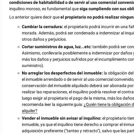
condiciones de habitabilidad o de servir al uso comercial conveni
inquilino moroso, es fundamental que
siga cumpliendo con sus obl
Lo anterior quiere decir que
el propietario no podrá realizar ningun
Cambiar la cerradura:
el propietario podrá incurrir en una fa
morada. Además, podrá ser condenado a indemnizar al inqui
otros daños y perjuicios.
Cortar suministros de agua, luz...etc:
también podrá ser cons
Asimismo, conllevaría posiblemente a indemnizar por daños y p
más los daños y perjuicios sufridos por el incumplimiento con
suministro).
No arreglar los desperfectos del inmueble:
la obligación de
el inmueble arrendado o de servir al uso comercial convenido,
conservación del inmueble alquilado deberá ser abonada por e
realizar las reparaciones, el inquilino podría resolver el contra
luego exigir al propietario el pago de la misma, más los daños
recomienda leer la siguiente guía:
¿Quién tiene la obligación 
alquiler?
Vender el inmueble sin avisar al inquilino:
el propietario tie
inmueble, ya que el inquilino tiene derecho a comprar el inmu
adquisición preferente ("tanteo y retracto"), salvo que las pa