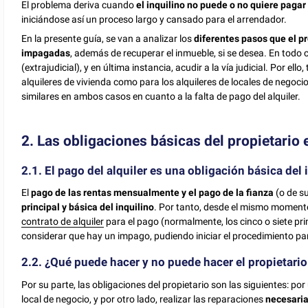
El problema deriva cuando
el inquilino no puede o no quiere pagar
iniciándose así un proceso largo y cansado para el arrendador.
En la presente guía, se van a analizar los
diferentes pasos que el pr
impagadas
, además de recuperar el inmueble, si se desea. En todo
(extrajudicial), y en última instancia, acudir a la vía judicial. Por el
alquileres de vivienda como para los alquileres de locales de negoci
similares en ambos casos en cuanto a la falta de pago del alquiler.
2. Las obligaciones básicas del propietario e
2.1. El pago del alquiler es una obligación básica del 
El
pago de las rentas mensualmente y el pago de la fianza
(o de su
principal y básica del inquilino
. Por tanto, desde el mismo momento 
contrato de alquiler
para el pago (normalmente, los cinco o siete pr
considerar que hay un impago, pudiendo iniciar el procedimiento p
2.2. ¿Qué puede hacer y no puede hacer el propietario
Por su parte, las obligaciones del propietario son las siguientes: por u
local de negocio, y por otro lado, realizar las reparaciones
necesaria