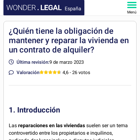
España
Menú
INICIO
¿Quién tiene la obligación de
mantener y reparar la vivienda en
DOCUMENTOS
un contrato de alquiler?
FAQ
Última revisión:
9 de marzo 2023
MI CUENTA
Valoración
4,6
- 26 votos
1. Introducción
Las
reparaciones en las viviendas
suelen ser un tema
controvertido entre los propietarios e inquilinos,