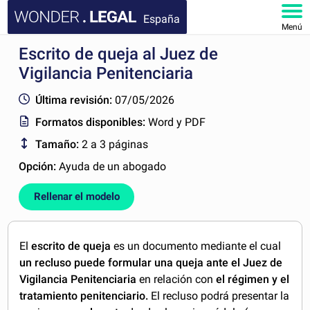
España
Menú
Escrito de queja al Juez de
INICIO
Vigilancia Penitenciaria
DOCUMENTOS
Última revisión:
07/05/2026
Formatos disponibles:
Word y PDF
FAQ
Tamaño:
2 a 3 páginas
MI CUENTA
Opción:
Ayuda de un abogado
Rellenar el modelo
El
escrito de queja
es un documento mediante el cual
un recluso puede formular una queja ante el Juez de
Vigilancia Penitenciaria
en relación con
el régimen y el
tratamiento penitenciario.
El recluso podrá presentar la