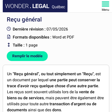
Québec
Menu
Reçu général
ACCUEIL
Dernière révision :
07/05/2026
DOCUMENTS
Formats disponibles :
Word et PDF
Taille :
1 page
FAQ
Remplir le modèle
MON COMPTE
Un
"Reçu général", ou tout simplement un "Reçu"
, est
un document par lequel
une partie peut conserver la
trace d'avoir reçu quelque chose d'une autre partie
.
Les reçus sont souvent utilisés lors de la
vente de
biens ou de services
, mais peuvent être également être
utilisés pour toute autre
transaction d'argent ou de
documents
ainsi que des
dons
.