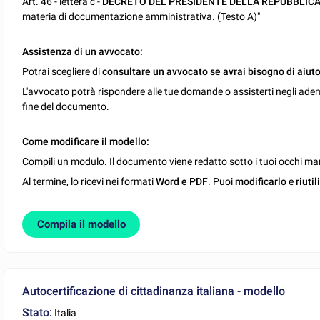
Art. 46 - lettera c -
DECRETO DEL PRESIDENTE DELLA REPUBBLIC
materia di documentazione amministrativa. (Testo A)"
Assistenza di un avvocato:
Potrai scegliere di
consultare un avvocato se avrai bisogno di aiuto
L'avvocato potrà rispondere alle tue domande o assisterti negli ade
fine del documento.
Come modificare il modello:
Compili un modulo. Il documento viene redatto sotto i tuoi occhi man
Al termine, lo ricevi nei formati
Word e PDF
. Puoi
modificarlo
e
riutil
Compila il modello
Autocertificazione di cittadinanza italiana - modello
Stato:
Italia