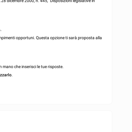
A
28 dicembre 2000, n. 445, "Disposizioni legislative in
.
mpimenti opportuni. Questa opzione ti sarà proposta alla
 mano che inserisci le tue risposte.
izzarlo
.