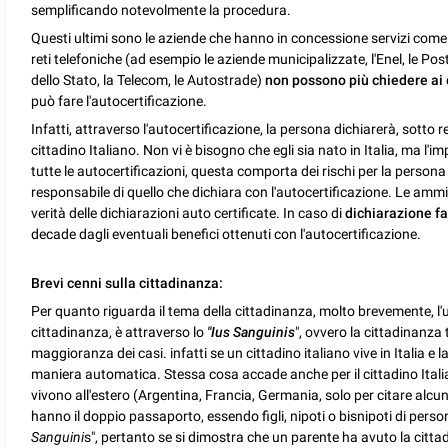
semplificando notevolmente la procedura.
Questi ultimi sono le aziende che hanno in concessione servizi come i t
reti telefoniche (ad esempio le aziende municipalizzate, l'Enel, le Pos
dello Stato, la Telecom, le Autostrade)
non possono più chiedere ai 
può fare l'autocertificazione.
Infatti, attraverso l'autocertificazione, la persona dichiarerà, sotto 
cittadino Italiano. Non vi è bisogno che egli sia nato in Italia, ma l'
tutte le autocertificazioni, questa comporta dei rischi per la persona
responsabile di quello che dichiara con l'autocertificazione. Le ammi
verità delle dichiarazioni auto certificate. In caso di
dichiarazione fa
decade dagli eventuali benefici ottenuti con l'autocertificazione.
Brevi cenni sulla cittadinanza:
Per quanto riguarda il tema della cittadinanza, molto brevemente, l'u
cittadinanza, è attraverso lo
"Ius Sanguinis
", ovvero la cittadinanza 
maggioranza dei casi. infatti se un cittadino italiano vive in Italia e l
maniera automatica. Stessa cosa accade anche per il cittadino Italian
vivono all'estero (Argentina, Francia, Germania, solo per citare alcun
hanno il doppio passaporto, essendo figli, nipoti o bisnipoti di persone
Sanguini
s", pertanto se si dimostra che un parente ha avuto la cittad