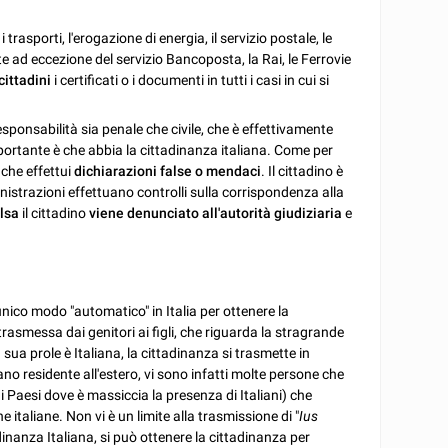
rasporti, l'erogazione di energia, il servizio postale, le
te ad eccezione del servizio Bancoposta, la Rai, le Ferrovie
cittadini
i certificati o i documenti in tutti i casi in cui si
responsabilità sia penale che civile, che è effettivamente
importante è che abbia la cittadinanza italiana. Come per
 che effettui
dichiarazioni false o mendaci
. Il cittadino è
nistrazioni effettuano controlli sulla corrispondenza alla
lsa
il cittadino
viene denunciato all'autorità giudiziaria
e
nico modo "automatico" in Italia per ottenere la
trasmessa dai genitori ai figli, che riguarda la stragrande
a sua prole è Italiana, la cittadinanza si trasmette in
o residente all'estero, vi sono infatti molte persone che
i Paesi dove è massiccia la presenza di Italiani) che
 italiane. Non vi è un limite alla trasmissione di "
Ius
inanza Italiana, si può ottenere la cittadinanza per