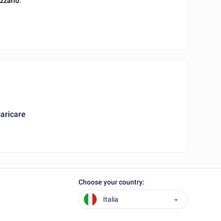
izzarlo
.
caricare
Choose your country:
Italia