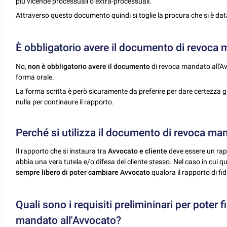
più vicende processuali o extra-processuali.
Attraverso questo documento quindi si toglie la procura che si è data
È obbligatorio avere il documento di revoca 
No,
non è obbligatorio avere il documento
di revoca mandato all'A
forma orale.
La forma scritta è però sicuramente da preferire per dare certezza gi
nulla per continaure il rapporto.
Perché si utilizza il documento di revoca ma
Il rapporto che si instaura tra
Avvocato e cliente
deve essere un rapp
abbia una vera tutela e/o difesa del cliente stesso. Nel caso in cui 
sempre libero di poter cambiare Avvocato
qualora il rapporto di f
Quali sono i requisiti prelimininari per pote
mandato all'Avvocato?