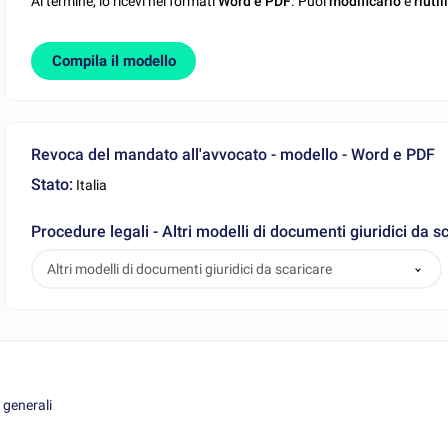
Al termine, lo ricevi nei formati
Word e PDF
. Puoi
modificarlo
e
riutil
Compila il modello
Revoca del mandato all'avvocato - modello - Word e PDF
Stato:
Italia
Procedure legali - Altri modelli di documenti giuridici da s
Altri modelli di documenti giuridici da scaricare
 generali