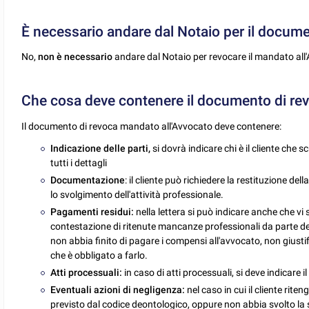
È necessario andare dal Notaio per il docum
No,
non è necessario
andare dal Notaio per revocare il mandato all
Che cosa deve contenere il documento di re
Il documento di revoca mandato all'Avvocato deve contenere:
Indicazione delle parti,
si dovrà indicare chi è il cliente che s
tutti i dettagli
Documentazione
: il cliente può richiedere la restituzione
lo svolgimento dell'attività professionale.
Pagamenti residui:
nella lettera si può indicare anche che v
contestazione di ritenute mancanze professionali da parte del d
non abbia finito di pagare i compensi all'avvocato, non giusti
che è obbligato a farlo.
Atti processuali:
in caso di atti processuali, si deve indicare 
Eventuali azioni di negligenza:
nel caso in cui il cliente rit
previsto dal codice deontologico, oppure non abbia svolto la su