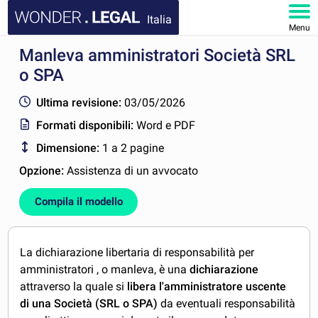
Italia
Menu
Manleva amministratori Società SRL
HOMEPAGE
o SPA
DOCUMENTI
Ultima revisione:
03/05/2026
Formati disponibili:
Word e PDF
FAQ
Dimensione:
1 a 2 pagine
IL MIO ACCOUNT
Opzione:
Assistenza di un avvocato
Compila il modello
La dichiarazione libertaria di responsabilità per
amministratori , o manleva, è una
dichiarazione
attraverso la quale si
libera l'amministratore uscente
di una Società (SRL o SPA)
da eventuali responsabilità