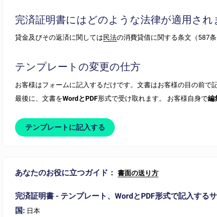
完済証明書にはどのような法律が適用され
貸金及びその返済に関しては
民法
の消費貸借に関する条文（587条
テンプレートの変更の仕方
お客様はフォームに記入するだけです。文書はお客様の目の前で
最後に、文書を
WordとPDF
形式で受け取れます。 お客様自身で
編
テンプレートに記入する
あなたのお役に立つガイド：
書面の送り方
完済証明書 - テンプレート、WordとPDF形式で記入する
国:
日本