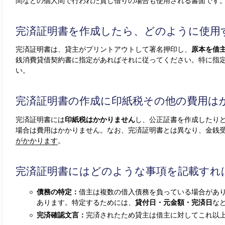
間などの個人間で行われた貸し借りの場合も使用される書面です
完済証明書を作成したら、どのように使用
完済証明書は、貸主がプリントアウトして署名押印し、
原本を借
銭消費貸借契約書に指定があればそれに従ってください。特に指
い。
完済証明書の作成に印紙税その他の費用は
完済証明書には
印紙税はかかりません
し、公正証書を作成したり
場合は費用はかかりません。なお、完済証明書とは異なり、金銭
がかかります
。
完済証明書にはどのような事項を記載すれ
債務の特定：
借主は複数の借入債務を負っている場合があ
あります。特定するためには、
貸付日・元金額・完済日
な
完済確認文言：
完済されたため貸主は借主に対してこれ以