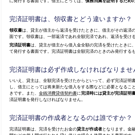
に発行する書面です。借主にとっては、
債務消滅を証明するため
完済証明書は、領収書とどう違いますか？
領収書
は、貸主が借主から返済を受けたときに、借主がその返済
面です。領収書は、一部返済であれ全額完済であれ、返済を受け
完済証明書
は、貸主が借主から借入金全額の完済を受けたときに
て発行する書面です。完済証明書は全額完済のときのみ発行する
完済証明書は必ず作成しなければなりませ
いいえ、貸主は、全額完済を受けたからといって、必ず完済証明
し、借主にとっては将来新たな借入をする際などに必要となるこ
きです。また、
金銭消費貸借契約書
に
完済時には貸主が完済証明
済証明書を発行しなければなりません。
完済証明書の作成者となるのは誰ですか？
完済証明書は、完済を受けたお金の
貸主が作成者
となります。金