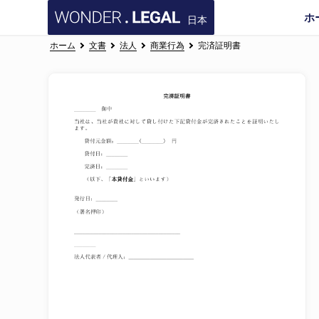
ホ
日本
ホーム
文書
法人
商業行為
完済証明書