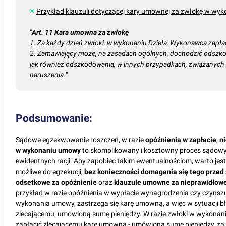
Przykład klauzuli dotyczącej kary umownej za zwłokę w wy
"
Art. 11 Kara umowna za zwłokę
1. Za każdy dzień zwłoki, w wykonaniu Dzieła, Wykonawca zapł
2. Zamawiający może, na zasadach ogólnych, dochodzić odszk
jak również odszkodowania, w innych przypadkach, związanych z 
naruszenia.
"
Podsumowanie:
Sądowe egzekwowanie roszczeń, w razie
opóźnienia w zapłacie
,
n
w wykonaniu umowy
to skomplikowany i kosztowny proces sądowy,
ewidentnych racji. Aby zapobiec takim ewentualnościom, warto jest
możliwe do egzekucji,
bez konieczności domagania się tego prze
odsetkowe za opóźnienie
oraz
klauzule umowne za nieprawidłowe
przykład w razie opóźnienia w wypłacie wynagrodzenia czy czynszu
wykonania umowy, zastrzega się karę umowną, a więc w sytuacji 
zlecającemu, umówioną sumę pieniędzy. W razie zwłoki w wykona
zapłacić zlecającemu karę umowną - umówioną sumę pieniędzy, za to