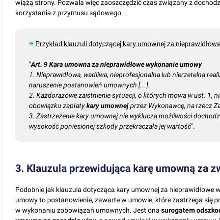
wiążą strony. Pozwala więc zaoszczędzić czas związany z dochodze
korzystania z przymusu sądowego.
Przykład klauzuli dotyczącej kary umownej za nieprawidło
"
Art. 9 Kara umowna za nieprawidłowe wykonanie umowy
1. Nieprawidłowa, wadliwa, nieprofesjonalna lub nierzetelna rea
naruszenie postanowień umownych [...].
2. Każdorazowe zaistnienie sytuacji, o których mowa w ust. 1, 
obowiązku zapłaty
kary umownej
przez Wykonawcę, na rzecz Za
3. Zastrzeżenie kary umownej nie wyklucza możliwości dochod
wysokość poniesionej szkody przekraczała jej wartość
".
3. Klauzula przewidująca karę umowną za 
Podobnie jak klauzula dotycząca kary umownej za nieprawidłowe
umowy to postanowienie, zawarte w umowie, które zastrzega się prz
w wykonaniu zobowiązań umownych. Jest ona
surogatem odszko