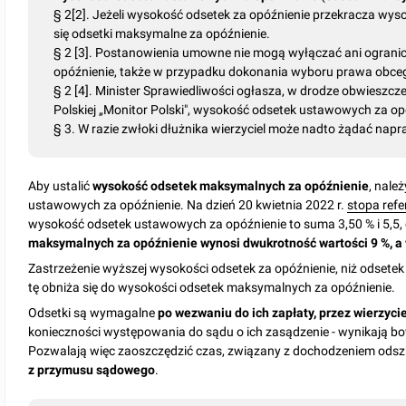
§ 2[2]. Jeżeli wysokość odsetek za opóźnienie przekracza wy
się odsetki maksymalne za opóźnienie.
§ 2 [3]. Postanowienia umowne nie mogą wyłączać ani ogran
opóźnienie, także w przypadku dokonania wyboru prawa obcego
§ 2 [4]. Minister Sprawiedliwości ogłasza, w drodze obwieszc
Polskiej „Monitor Polski", wysokość odsetek ustawowych za op
§ 3. W razie zwłoki dłużnika wierzyciel może nadto żądać nap
Aby ustalić
wysokość odsetek maksymalnych za opóźnienie
, nale
ustawowych za opóźnienie. Na dzień 20 kwietnia 2022 r.
stopa ref
wysokość odsetek ustawowych za opóźnienie to suma 3,50 % i 5,5,
maksymalnych za opóźnienie wynosi dwukrotność wartości 9 %, a 
Zastrzeżenie wyższej wysokości odsetek za opóźnienie, niż odsete
tę obniża się do wysokości odsetek maksymalnych za opóźnienie.
Odsetki są wymagalne
po wezwaniu do ich zapłaty, przez wierzyci
konieczności występowania do sądu o ich zasądzenie - wynikają b
Pozwalają więc zaoszczędzić czas, związany z dochodzeniem odsz
z przymusu sądowego
.