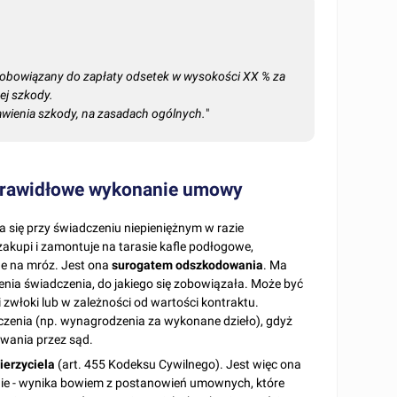
t obowiązany do zapłaty odsetek w wysokości XX % za
ej szkody.
wienia szkody, na zasadach ogólnych.
"
eprawidłowe wykonanie umowy
 się przy świadczeniu niepieniężnym w razie
kupi i zamontuje na tarasie kafle podłogowe,
ne na mróz. Jest ona
surogatem odszkodowania
. Ma
enia świadczenia, do jakiego się zobowiązała. Może być
zwłoki lub w zależności od wartości kontraktu.
dczenia (np. wynagrodzenia za wykonane dzieło), gdyż
wania przez sąd.
ierzyciela
(art. 455 Kodeksu Cywilnego). Jest więc ona
ie - wynika bowiem z postanowień umownych, które