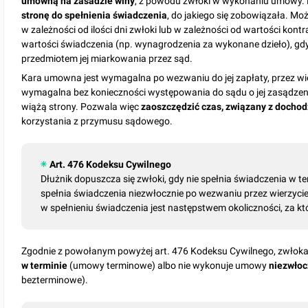
umowną na zasadzie winy
, z powodu zwłoki w wykonaniu umowy
stronę do spełnienia świadczenia
, do jakiego się zobowiązała. M
w zależności od ilości dni zwłoki lub w zależności od wartości kont
wartości świadczenia (np. wynagrodzenia za wykonane dzieło), g
przedmiotem jej miarkowania przez sąd.
Kara umowna jest wymagalna po wezwaniu do jej zapłaty, przez wie
wymagalna bez konieczności występowania do sądu o jej zasądzen
wiążą strony. Pozwala więc
zaoszczędzić czas, związany z dochod
korzystania z przymusu sądowego.
Art. 476 Kodeksu Cywilnego
Dłużnik dopuszcza się zwłoki, gdy nie spełnia świadczenia w term
spełnia świadczenia niezwłocznie po wezwaniu przez wierzycie
w spełnieniu świadczenia jest następstwem okoliczności, za kt
Zgodnie z powołanym powyżej art. 476 Kodeksu Cywilnego, zwłoka 
w terminie
(umowy terminowe) albo nie wykonuje umowy
niezwłoc
bezterminowe).