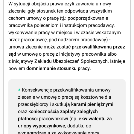
W sytuacji obejścia prawa czyli zawarcia umowy
zlecenie, gdy stosunek ten odpowiada wszystkim
cechom
umowy o pracę
(tj.: podporządkowanie
pracownika poleceniom i instrukcjom pracodawcy,
wykonywanie pracy w miejscu i w czasie wskazanym
przez pracodawcę, pod nadzorem pracodawcy) -
umowa zlecenie może zostać
przekwalifikowana przez
sąd
w umowę o pracę z inicjatywy pracownika albo
z inicjatywy Zakładu Ubezpieczeń Społecznych. Istnieje
bowiem
domniemanie stosunku pracy
.
Konsekwencje przekwalifikowania umowy
zlecenie w
umowę o pracę
są kosztowne dla
przedsiębiorcy i skutkują
karami pieniężnymi
oraz
koniecznością zapłaty zaległych
płatności
pracownikowi (np.
ekwiwalentu
za
urlopy wypoczynkowe
, dodatku do
wynagrodzenia za wykonywanie pracy