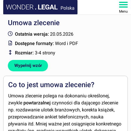
Polska
Menu
Umowa zlecenie
STRONA GŁÓWNA
Ostatnia wersja:
20.05.2026
DOKUMENTY
Dostępne formaty:
Word i PDF
Rozmiar:
3-4 strony
FAQ
Wypełnij wzór
MOJE KONTO
Co to jest umowa zlecenie?
Umowa zlecenie polega na dokonaniu określonej,
zwykle
powtarzalnej
czynności dla dającego zlecenie
np. rozdawanie ulotek branżowych, korekta książek,
przeprowadzanie ankiet telefonicznych, nauka
pływania itd. Mniej ważne jest osiągnięcie konkretnego
rezultatu (np. rozdanie wszystkich ulotek, dokonanie