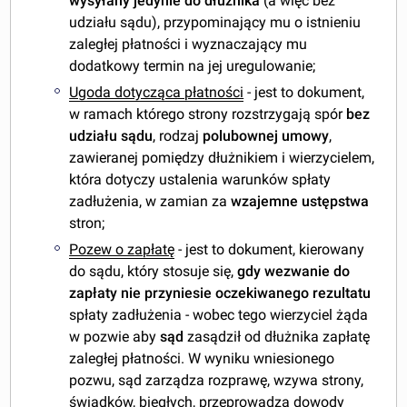
wysyłany jedynie do dłużnika
(a więc bez
udziału sądu), przypominający mu o istnieniu
zaległej płatności i wyznaczający mu
dodatkowy termin na jej uregulowanie;
Ugoda dotycząca płatności
- jest to dokument,
w ramach którego strony rozstrzygają spór
bez
udziału sądu
, rodzaj
polubownej umowy
,
zawieranej pomiędzy dłużnikiem i wierzycielem,
która dotyczy ustalenia warunków spłaty
zadłużenia, w zamian za
wzajemne ustępstwa
stron;
Pozew o z
apłatę
- jest to dokument, kierowany
do sądu, który stosuje się,
gdy wezwanie do
zapłaty nie przyniesie oczekiwanego rezultatu
spłaty zadłużenia - wobec tego wierzyciel żąda
w pozwie aby
sąd
zasądził od dłużnika zapłatę
zaległej płatności. W wyniku wniesionego
pozwu, sąd zarządza rozprawę, wzywa strony,
świadków, biegłych, przeprowadza dowody