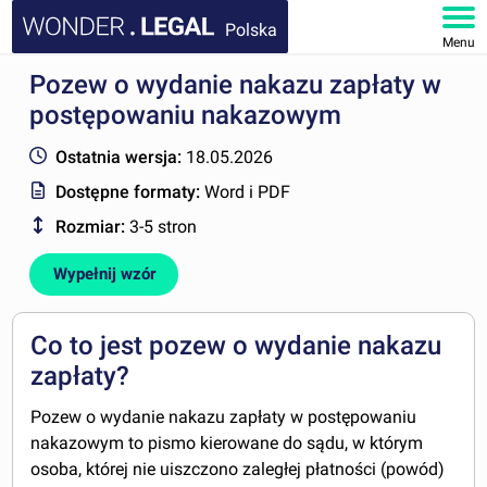
Polska
Menu
Pozew o wydanie nakazu zapłaty w
STRONA GŁÓWNA
postępowaniu nakazowym
DOKUMENTY
Ostatnia wersja:
18.05.2026
Dostępne formaty:
Word i PDF
FAQ
Rozmiar:
3-5 stron
MOJE KONTO
Wypełnij wzór
Co to jest pozew o wydanie nakazu
zapłaty?
Pozew o wydanie nakazu zapłaty w postępowaniu
nakazowym to pismo kierowane do sądu, w którym
osoba, której nie uiszczono zaległej płatności (powód)