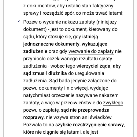
z dokumentów, aby ustalić stan faktyczny
sprawy i rozsądzić spór, co może trwać latami;
Poze
w o wydanie nakazu zapłaty
(niniejszy
dokument) - jest to dokument, kierowany do
sądu, który stosuje się, gdy
istnieją
jednoznaczne dokumenty
,
wykazujące
zadłużenie
oraz gdy
wezwanie do zapłaty
nie
przyniosło oczekiwanego rezultatu spłaty
zadłużenia - wobec tego
wierzyciel żąda, aby
sąd zmusił dłużnika
do uregulowania
zadłużenia. Sąd bada jedynie załączone do
pozwu dokumenty i nic więcej, wydając
natychmiast orzeczenie nazywane nakazem
zapłaty, a więc w przeciwieństwie do
zwykłego
pozwu o zapłatę
,
sąd nie przeprowadza
rozprawy
, nie wzywa stron ani świadków.
Pozwala to na
szybkie rozstrzygnięcie sprawy
,
które nie ciągnie się latami, ale jest