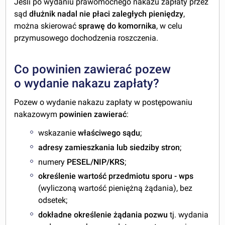
Jeśli po wydaniu prawomocnego nakazu zapłaty przez
sąd
dłużnik nadal nie płaci zaległych pieniędzy
,
można skierować
sprawę do komornika
, w celu
przymusowego dochodzenia roszczenia.
Co powinien zawierać pozew
o wydanie nakazu zapłaty?
Pozew o wydanie nakazu zapłaty w postępowaniu
nakazowym
powinien zawierać
:
wskazanie
właściwego sądu
;
adresy zamieszkania lub siedziby stron
;
numery
PESEL/
NIP/
KRS
;
określenie wartość przedmiotu sporu - wps
(wyliczoną wartość pieniężną żądania), bez
odsetek;
dokładne określenie żądania pozwu
tj. wydania