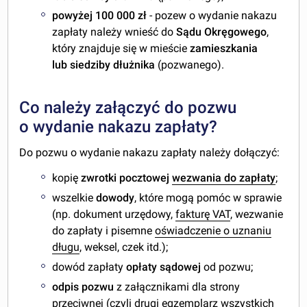
powyżej 100 000 zł
- pozew o wydanie nakazu
zapłaty należy wnieść do
Sądu Okręgowego
,
który znajduje się w mieście
zamieszkania
lub siedziby dłużnika
(pozwanego).
Co należy załączyć do pozwu
o wydanie nakazu zapłaty?
Do pozwu o wydanie nakazu zapłaty należy dołączyć:
kopię
zwrotki pocztowej
wezwania do zapłaty
;
wszelkie
dowody
, które mogą pomóc w sprawie
(np. dokument urzędowy,
fakturę VAT
, wezwanie
do zapłaty i pisemne
oświadczenie o uznaniu
długu
, weksel, czek itd.);
dowód zapłaty
opłaty sądowej
od pozwu;
odpis pozwu
z załącznikami dla strony
przeciwnej (czyli drugi egzemplarz wszystkich