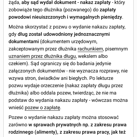
żąda,
aby sąd wydał dokument - nakaz zapłaty
- który
zobowiąże tego dłużnika (pozwanego) do
zapłaty
powodowi nieuiszczonych i wymagalnych pieniędzy
.
Można skorzystać z pozwu o wydanie nakazu zapłaty,
gdy
dług został udowodniony jednoznacznymi
dokumentami
(dokumentem urzędowym,
zakceptowanym przez dłużnika
rachunkiem
, pisemnym
uznaniem przez dłużnika długu
, wekslem albo
czekiem). Sąd ograniczy się do badania jedynie
załączonych dokumentów - nie wyznacza rozprawy, nie
wzywa stron, świadków ani biegłych. Po lekturze
pozwu wydaje orzeczenie (nakaz zapłaty długu przez
dłużnika) albo oddala pozew, twierdząc, że nie ma
podstaw do wydania nakazu zapłaty - wówczas można
wnieść
pozew o zapłatę
.
Pozew o wydanie nakazu zapłaty można stosować
zarówno
w sprawach prywatnych np. z zakresu prawa
rodzinnego (alimenty), z zakresu prawa pracy, jak też