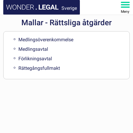
Sverige
Meny
Mallar - Rättsliga åtgärder
STARTSIDA
DOKUMENT
Medlingsöverenkommelse
Medlingsavtal
FAQ
Förlikningsavtal
Rättegångsfullmakt
MITT KONTO